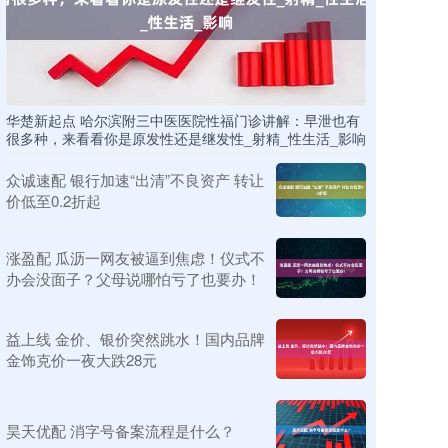
华楚新起点 哈尔滨附三中医医院性福门诊讲解：早泄也有
很多种，来看看你是原发性还是继发性_射精_性生活_影响
众诚速配 银行加速“出清”不良资产 转让
价低至0.2折起
涨盈配 瓜沥一网友被逼到焦虑！仪式不
办会没面子？父母说哪怕亏了也要办！
益上线 金价、银价突然跳水！国内品牌
金饰克价一夜大跌28元
昊天优配 消字号备案流程是什么？