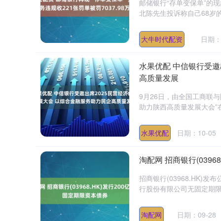
邮储银行“存单变保单”的现
北陈先生投诉称自己68岁的
大牛时代配资
日期：0
水果优配 中信银行受邀
高质量发展
9月26日，由全国工商联
助力陕西高质量发展大会”在
水果优配
日期：10-05
淘配网 招商银行(0396
招商银行(03968.HK
行股份有限公司无固定期限资本
上证指数
3940.04
2.13%
39.68
1.02%
淘配网
日期：09-28