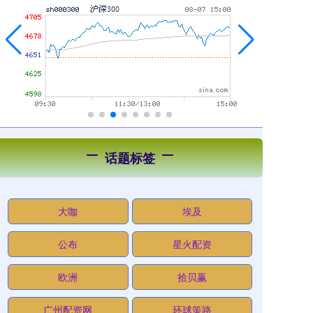
话题标签
大咖
埃及
公布
星火配资
欧洲
拾贝赢
广州配资网
环球策路