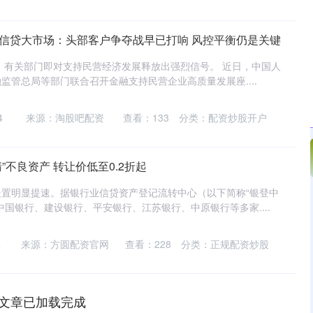
企信贷大市场：头部客户争夺战早已打响 风控平衡仍是关键
融，有关部门即对支持民营经济发展释放出强烈信号。 近日，中国人
监管总局等部门联合召开金融支持民营企业高质量发展座....
4
来源：淘股吧配资
查看：
133
分类：
配资炒股开户
”不良资产 转让价低至0.2折起
置明显提速。据银行业信贷资产登记流转中心（以下简称“银登中
中国银行、建设银行、平安银行、江苏银行、中原银行等多家....
4
来源：方圆配资官网
查看：
228
分类：
正规配资炒股
文章已加载完成