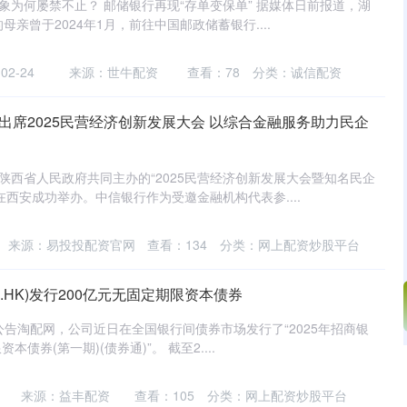
象为何屡禁不止？ 邮储银行再现“存单变保单” 据媒体日前报道，湖
母亲曾于2024年1月，前往中国邮政储蓄银行....
2-24
来源：世牛配资
查看：
78
分类：
诚信配资
出席2025民营经济创新发展大会 以综合金融服务助力民企
与陕西省人民政府共同主办的“2025民营经济创新发展大会暨知名民企
西安成功举办。中信银行作为受邀金融机构代表参....
来源：易投投配资官网
查看：
134
分类：
网上配资炒股平台
8.HK)发行200亿元无固定期限资本债券
)发布公告淘配网，公司近日在全国银行间债券市场发行了“2025年招商银
债券(第一期)(债券通)”。 截至2....
深证成指
14311.01
200.89
1.42%
来源：益丰配资
查看：
105
分类：
网上配资炒股平台