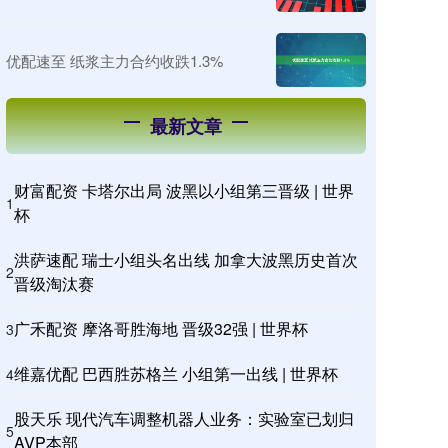
优配速至 纸浆主力合约收跌1.3%
最新文章
财富配资 卡塔尔出局 波黑以小组第三晋级 | 世界
1
杯
洪萨速配 瑞士小组头名出线 加拿大波黑历史首次
2
晋级淘汰赛
广禾配资 摩洛哥胜海地 晋级32强 | 世界杯
3
维嘉优配 巴西胜苏格兰 小组第一出线 | 世界杯
4
股天乐 现代汽车调整机器人业务：实验室已划归
5
AVP本部