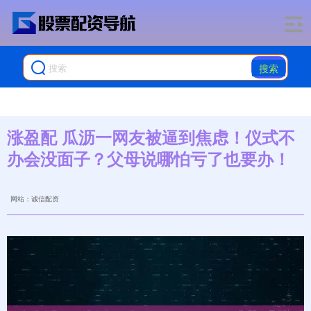
搜索
涨盈配 瓜沥一网友被逼到焦虑！仪式不
办会没面子？父母说哪怕亏了也要办！
网站：诚信配资