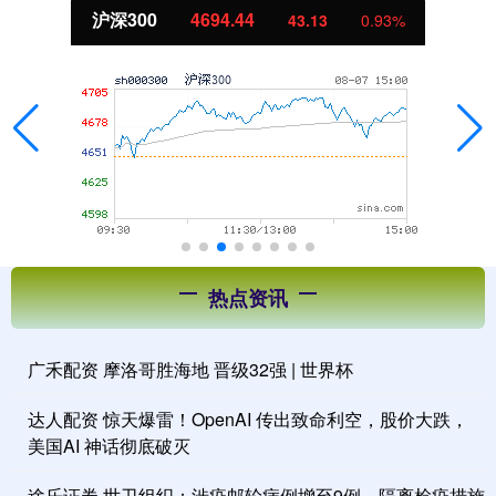
沪深300
4694.44
43.13
0.93%
热点资讯
广禾配资 摩洛哥胜海地 晋级32强 | 世界杯
达人配资 惊天爆雷！OpenAI 传出致命利空，股价大跌，
美国AI 神话彻底破灭
途乐证券 世卫组织：涉疫邮轮病例增至9例 隔离检疫措施