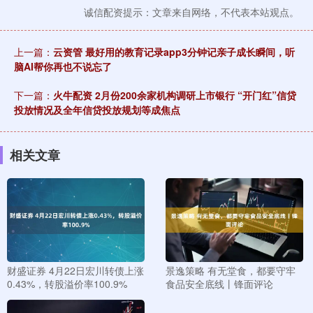
诚信配资提示：文章来自网络，不代表本站观点。
上一篇：
云资管 最好用的教育记录app3分钟记亲子成长瞬间，听
脑AI帮你再也不说忘了
下一篇：
火牛配资 2月份200余家机构调研上市银行 “开门红”信贷
投放情况及全年信贷投放规划等成焦点
相关文章
财盛证券 4月22日宏川转债上涨
景逸策略 有无堂食，都要守牢
0.43%，转股溢价率100.9%
食品安全底线丨锋面评论