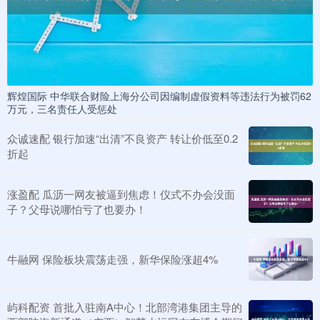
辉煌国际 中华联合财险上海分公司因编制虚假资料等违法行为被罚62
万元，三名责任人受惩处
众诚速配 银行加速“出清”不良资产 转让价低至0.2
折起
涨盈配 瓜沥一网友被逼到焦虑！仪式不办会没面
子？父母说哪怕亏了也要办！
牛融网 保险板块震荡走强，新华保险涨超4%
屿科配资 首批入驻南A中心！北部湾港集团主导的