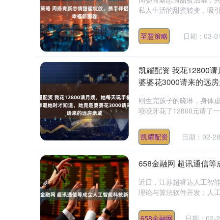
私人生活的甜蜜转变，吸引
至慧策略
日期：03-0
凯耀配资 我花1280
婆婆花3000请来的远
刚生完孩子的晓琳，身体
咬咬牙花了12800元请了
凯耀配资
日期：02-2
658金融网 超讯通信
近日，江苏超睿达人工智能
理论与算法软件开发；人工
658金融网
日期：02-2