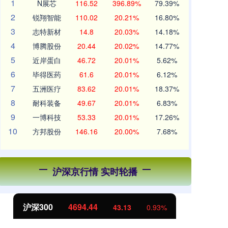
1
N展芯
116.52
396.89%
79.39%
2
锐翔智能
110.02
20.21%
16.80%
3
志特新材
14.8
20.03%
14.18%
4
博腾股份
20.44
20.02%
14.77%
5
近岸蛋白
46.72
20.01%
5.62%
6
毕得医药
61.6
20.01%
6.12%
7
五洲医疗
83.62
20.01%
18.37%
8
耐科装备
49.67
20.01%
6.83%
9
一博科技
53.33
20.01%
17.26%
10
方邦股份
146.16
20.00%
7.68%
沪深京行情 实时轮播
沪深300
4694.44
北
43.13
0.93%