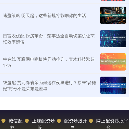
速盈策略 明天起，这些新规将影响你的生活
日富农优配 厨房革命！荣事达全自动切菜机让烹
饪效率翻倍
牛在线 互联网电商板块异动拉升，青木科技涨超
17%
钱盈配 贾元春省亲为何选在夜里进行？原来“贤德
妃”封号不是荣耀是羞辱
诚信配
正规配资炒
配资炒股开
网上配资炒股平
资
股
户
台