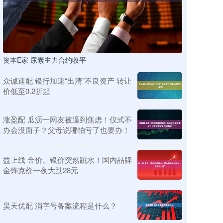
资本E家 尿素主力合约收平
众诚速配 银行加速“出清”不良资产 转让
价低至0.2折起
涨盈配 瓜沥一网友被逼到焦虑！仪式不
办会没面子？父母说哪怕亏了也要办！
益上线 金价、银价突然跳水！国内品牌
金饰克价一夜大跌28元
昊天优配 消字号备案流程是什么？