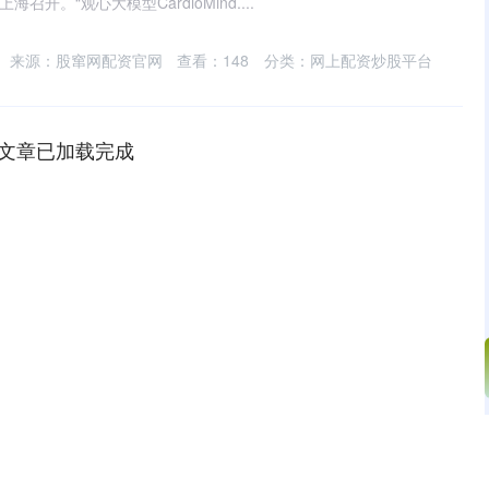
海召开。“观心大模型CardioMind....
来源：股窜网配资官网
查看：
148
分类：
网上配资炒股平台
文章已加载完成
沪深300
4651.31
.24%
-6.85
-0.15%