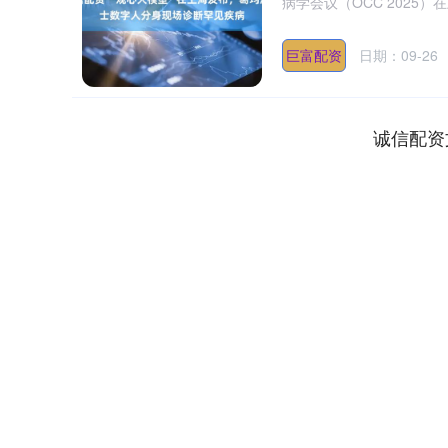
病学会议（OCC 2025）在上
巨富配资
日期：09-26
诚信配资
深证成指
14110.12
.92
0.57%
-34.08
-0