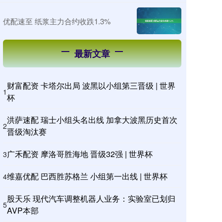
优配速至 纸浆主力合约收跌1.3%
最新文章
财富配资 卡塔尔出局 波黑以小组第三晋级 | 世界
1
杯
洪萨速配 瑞士小组头名出线 加拿大波黑历史首次
2
晋级淘汰赛
广禾配资 摩洛哥胜海地 晋级32强 | 世界杯
3
维嘉优配 巴西胜苏格兰 小组第一出线 | 世界杯
4
股天乐 现代汽车调整机器人业务：实验室已划归
5
AVP本部