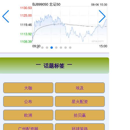
话题标签
大咖
埃及
公布
星火配资
欧洲
拾贝赢
广州配资网
环球策路