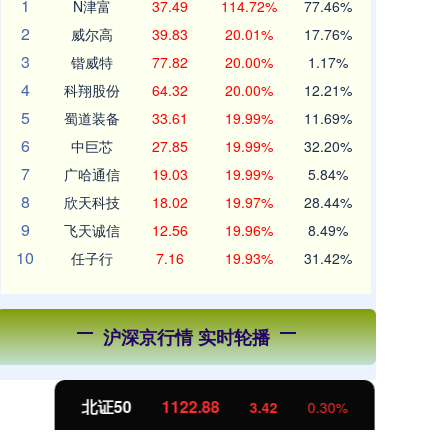
1
N津富
37.49
114.72%
77.46%
2
威尔高
39.83
20.01%
17.76%
3
锴威特
77.82
20.00%
1.17%
4
科翔股份
64.32
20.00%
12.21%
5
蜀道装备
33.61
19.99%
11.69%
6
中巨芯
27.85
19.99%
32.20%
7
广哈通信
19.03
19.99%
5.84%
8
欣天科技
18.02
19.97%
28.44%
9
飞天诚信
12.56
19.96%
8.49%
10
任子行
7.16
19.93%
31.42%
沪深京行情 实时轮播
北证50
1122.88
创
3.42
0.30%