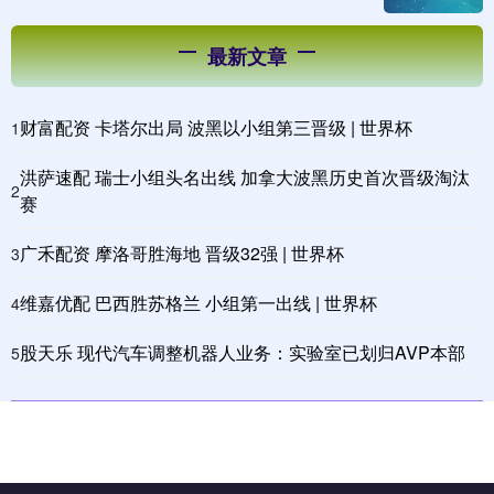
最新文章
财富配资 卡塔尔出局 波黑以小组第三晋级 | 世界杯
1
洪萨速配 瑞士小组头名出线 加拿大波黑历史首次晋级淘汰
2
赛
广禾配资 摩洛哥胜海地 晋级32强 | 世界杯
3
维嘉优配 巴西胜苏格兰 小组第一出线 | 世界杯
4
股天乐 现代汽车调整机器人业务：实验室已划归AVP本部
5