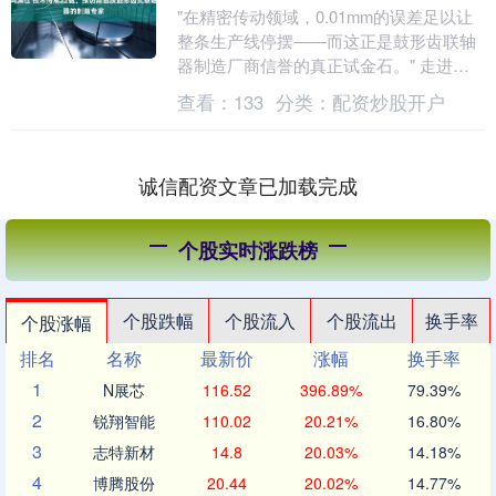
"在精密传动领域，0.01mm的误差足以让
整条生产线停摆——而这正是鼓形齿联轴
器制造厂商信誉的真正试金石。" 走进无
锡市汉森机械有限公司的生产车间鸿满
查看：
133
分类：
配资炒股开户
仓，扑面而....
诚信配资文章已加载完成
个股实时涨跌榜
个股跌幅
个股流入
个股流出
换手率
个股涨幅
排名
名称
最新价
涨幅
换手率
1
N展芯
116.52
396.89%
79.39%
2
锐翔智能
110.02
20.21%
16.80%
3
志特新材
14.8
20.03%
14.18%
4
博腾股份
20.44
20.02%
14.77%