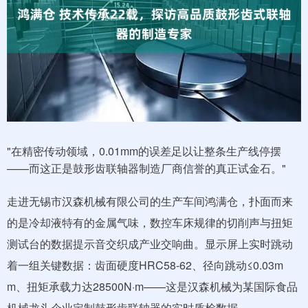
"在精密传动领域，0.01mm的误差足以让整条生产线停摆
——而这正是鼓形齿联轴器制造厂商信誉的真正试金石。"
走进无锡市汉森机械有限公司的生产车间鸿满仓，扑面而来
的是冷却液特有的金属气味，数控车床规律的切削声与扭矩
测试台的数据提示音交织成产业交响曲。显示屏上实时跳动
着一组关键数据：齿面硬度HRC58-62、径向跳动≤0.03m
m、扭矩承载力达28500N·m——这是汉森机械为某国际食品
机械龙头企业定制鼓形齿联轴器的实时质检数据。