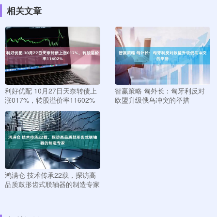
相关文章
利好优配 10月27日天奈转债上
智赢策略 匈外长：匈牙利反对
涨017%，转股溢价率11602%
欧盟升级俄乌冲突的举措
鸿满仓 技术传承22载，探访高
品质鼓形齿式联轴器的制造专家