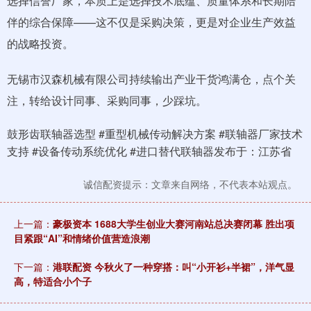
选择信誉厂家，本质上是选择技术底蕴、质量体系和长期陪
伴的综合保障——这不仅是采购决策，更是对企业生产效益
的战略投资。
无锡市汉森机械有限公司持续输出产业干货鸿满仓，点个关
注，转给设计同事、采购同事，少踩坑。
鼓形齿联轴器选型 #重型机械传动解决方案 #联轴器厂家技术
支持 #设备传动系统优化 #进口替代联轴器发布于：江苏省
诚信配资提示：文章来自网络，不代表本站观点。
上一篇：
豪极资本 1688大学生创业大赛河南站总决赛闭幕 胜出项
目紧跟“AI”和情绪价值营造浪潮
下一篇：
港联配资 今秋火了一种穿搭：叫“小开衫+半裙”，洋气显
高，特适合小个子