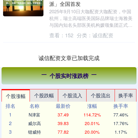
派」全国首发
2025年9月10日大咖配资大咖配资，中国
杭州，瑞士高端医美国际品牌瑞士海雅美
与国内知名头部医美机构媛颂集团正式达
成战略合作，携手推进国内首款生物重塑
查看：
152
分类：
诚信配资
剂（bio....
诚信配资文章已加载完成
个股实时涨跌榜
个股跌幅
个股流入
个股流出
换手率
个股涨幅
排名
名称
最新价
涨幅
换手率
1
N津富
37.49
114.72%
77.46%
2
威尔高
39.83
20.01%
17.76%
3
锴威特
77.82
20.00%
1.17%