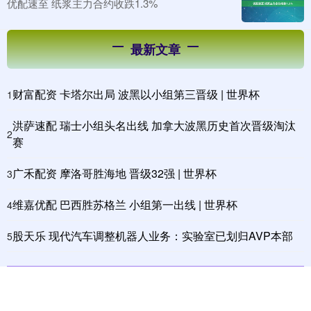
优配速至 纸浆主力合约收跌1.3%
最新文章
财富配资 卡塔尔出局 波黑以小组第三晋级 | 世界杯
1
洪萨速配 瑞士小组头名出线 加拿大波黑历史首次晋级淘汰
2
赛
广禾配资 摩洛哥胜海地 晋级32强 | 世界杯
3
维嘉优配 巴西胜苏格兰 小组第一出线 | 世界杯
4
股天乐 现代汽车调整机器人业务：实验室已划归AVP本部
5