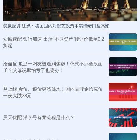
笑赢配资 法媒：德国国内对默茨政策不满情绪日益高涨
众诚速配 银行加速“出清”不良资产 转让价低至0.2
折起
涨盈配 瓜沥一网友被逼到焦虑！仪式不办会没面
子？父母说哪怕亏了也要办！
益上线 金价、银价突然跳水！国内品牌金饰克价
一夜大跌28元
昊天优配 消字号备案流程是什么？