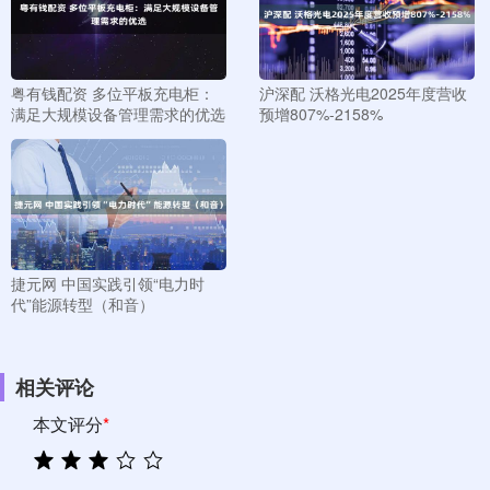
粤有钱配资 多位平板充电柜：
沪深配 沃格光电2025年度营收
满足大规模设备管理需求的优选
预增807%-2158%
捷元网 中国实践引领“电力时
代”能源转型（和音）
相关评论
本文评分
*