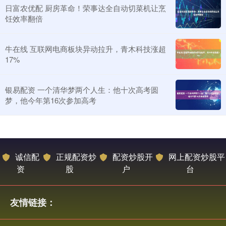
日富农优配 厨房革命！荣事达全自动切菜机让烹
饪效率翻倍
牛在线 互联网电商板块异动拉升，青木科技涨超
17%
银易配资 一个清华梦两个人生：他十次高考圆
梦，他今年第16次参加高考
诚信配
正规配资炒
配资炒股开
网上配资炒股平
资
股
户
台
友情链接：