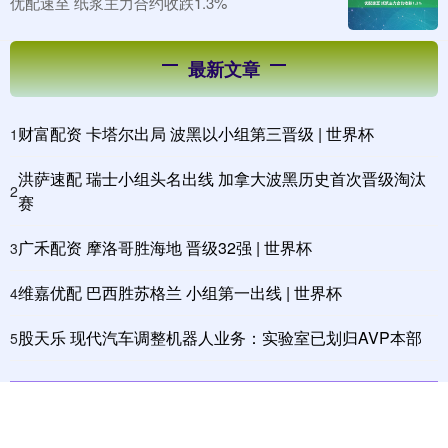
优配速至 纸浆主力合约收跌1.3%
最新文章
财富配资 卡塔尔出局 波黑以小组第三晋级 | 世界杯
1
洪萨速配 瑞士小组头名出线 加拿大波黑历史首次晋级淘汰
2
赛
广禾配资 摩洛哥胜海地 晋级32强 | 世界杯
3
维嘉优配 巴西胜苏格兰 小组第一出线 | 世界杯
4
股天乐 现代汽车调整机器人业务：实验室已划归AVP本部
5