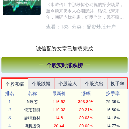
《水浒传》中那段惊心动魄的招安场景，
至今读来仍令人心潮澎湃。话说北宋末
年，朝廷内忧外患，奸臣当道，民不聊
生。为平定四方叛乱元富投资，朝廷决定
查看：
133
分类：
配资炒股开户
派遣钦差大臣前往梁山....
诚信配资文章已加载完成
个股实时涨跌榜
个股跌幅
个股流入
个股流出
换手率
个股涨幅
排名
名称
最新价
涨幅
换手率
1
N展芯
116.52
396.89%
79.39%
2
锐翔智能
110.02
20.21%
16.80%
3
志特新材
14.8
20.03%
14.18%
4
博腾股份
20.44
20.02%
14.77%