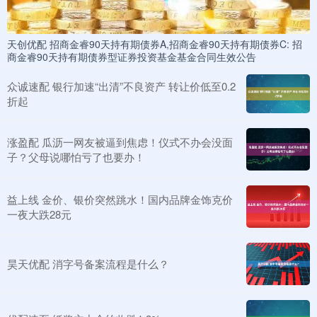
天创优配 招商金睿90天持有期债券A,招商金睿90天持有期债券C: 招
商金睿90天持有期债券型证券投资基金基金合同生效公告
众诚速配 银行加速“出清”不良资产 转让价低至0.2
折起
涨盈配 瓜沥一网友被逼到焦虑！仪式不办会没面
子？父母说哪怕亏了也要办！
益上线 金价、银价突然跳水！国内品牌金饰克价
一夜大跌28元
昊天优配 消字号备案流程是什么？