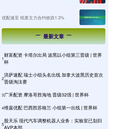
优配速至 纸浆主力合约收跌1.3%
最新文章
财富配资 卡塔尔出局 波黑以小组第三晋级 | 世界
1
杯
洪萨速配 瑞士小组头名出线 加拿大波黑历史首次
2
晋级淘汰赛
广禾配资 摩洛哥胜海地 晋级32强 | 世界杯
3
维嘉优配 巴西胜苏格兰 小组第一出线 | 世界杯
4
股天乐 现代汽车调整机器人业务：实验室已划归
5
AVP本部