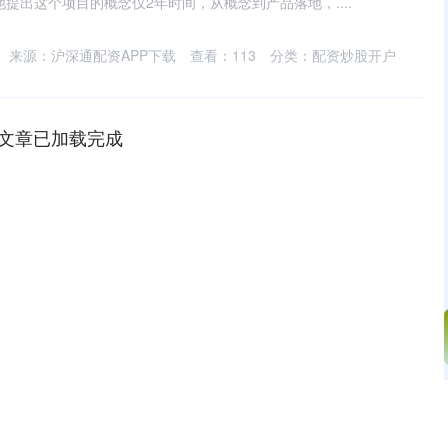
他提出这个项目的概念仅2年时间，从概念到产品落地，....
来源：沪深通配资APP下载
查看：
113
分类：
配资炒股开户
文章已加载完成
深证成指
14325.82
52%
215.70
1.53%