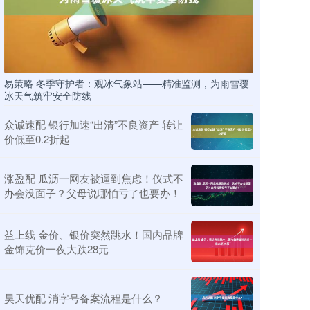
易策略 冬季守护者：观冰气象站——精准监测，为雨雪覆
冰天气筑牢安全防线
众诚速配 银行加速“出清”不良资产 转让
价低至0.2折起
涨盈配 瓜沥一网友被逼到焦虑！仪式不
办会没面子？父母说哪怕亏了也要办！
益上线 金价、银价突然跳水！国内品牌
金饰克价一夜大跌28元
昊天优配 消字号备案流程是什么？