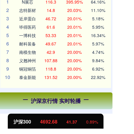
1
N展芯
116.3
395.95%
64.16%
2
志特新材
14.8
20.03%
11.10%
3
近岸蛋白
46.72
20.01%
5.18%
4
毕得医药
61.6
20.01%
5.95%
5
一博科技
53.33
20.01%
16.34%
6
耐科装备
49.67
20.01%
5.97%
7
南模生物
42.9
20.00%
4.74%
8
义翘神州
107.88
20.00%
9.84%
9
铜冠铜箔
118.8
20.00%
6.92%
10
泰金新能
131.52
20.00%
22.92%
沪深京行情 实时轮播
沪深300
4692.68
北
41.37
0.89%