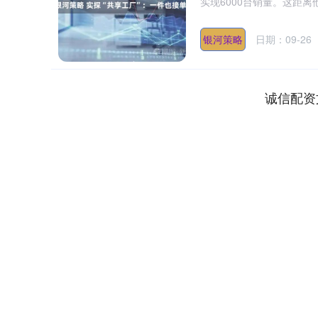
实现6000台销量。这距离
银河策略
日期：09-26
诚信配资
上证指数
3920.46
.40
1.55%
20.11
0.