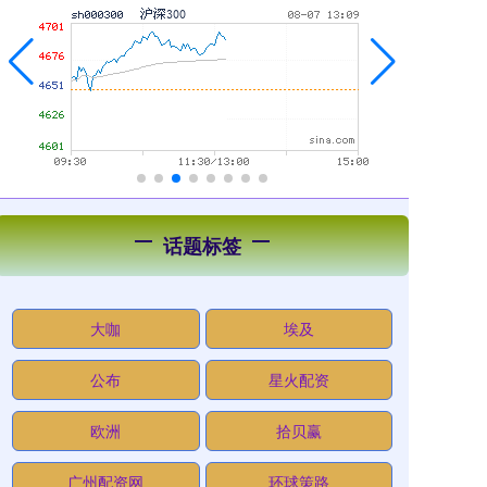
话题标签
大咖
埃及
公布
星火配资
欧洲
拾贝赢
广州配资网
环球策路