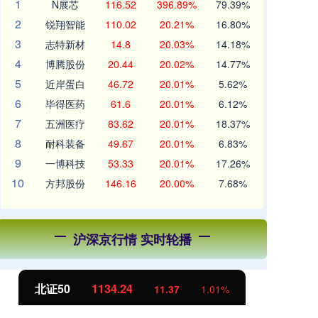
1
N展芯
116.52
396.89%
79.39%
2
锐翔智能
110.02
20.21%
16.80%
3
志特新材
14.8
20.03%
14.18%
4
博腾股份
20.44
20.02%
14.77%
5
近岸蛋白
46.72
20.01%
5.62%
6
毕得医药
61.6
20.01%
6.12%
7
五洲医疗
83.62
20.01%
18.37%
8
耐科装备
49.67
20.01%
6.83%
9
一博科技
53.33
20.01%
17.26%
10
方邦股份
146.16
20.00%
7.68%
沪深京行情 实时轮播
北证50
1134.24
创
11.37
1.01%