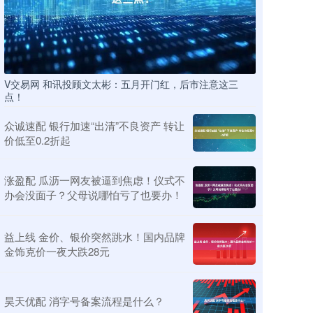
V交易网 和讯投顾文太彬：五月开门红，后市注意这三
点！
众诚速配 银行加速“出清”不良资产 转让
价低至0.2折起
涨盈配 瓜沥一网友被逼到焦虑！仪式不
办会没面子？父母说哪怕亏了也要办！
益上线 金价、银价突然跳水！国内品牌
金饰克价一夜大跌28元
昊天优配 消字号备案流程是什么？