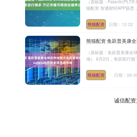
（原标题：Palantir(
猫配资 智通财经APP获悉，Palan
熊猫配资
日期：12-22
熊猫配资 鱼跃普美康全球
（原标题：鱼跃普美康全球合
场） 6月2日，鱼跃医疗旗下
熊猫配资
日期：09-3
诚信配资
深证成指
14311.01
.68
1.02%
200.89
1