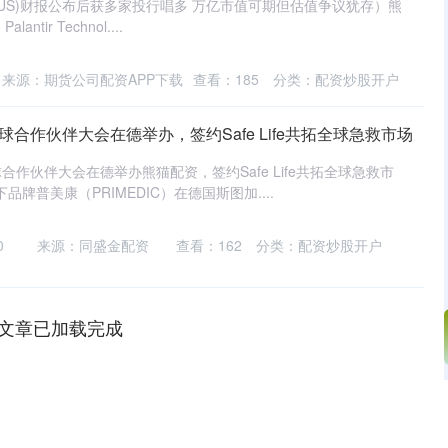
PLTR.US)财报公布后获多家投行唱多 万亿市值可期但估值争议犹存）熊
tir Technol....
来源：期货公司配资APP下载
查看：
185
分类：
配资炒股开户
合作伙伴大会在德举办，签约Safe Life共拓全球急救市场
作伙伴大会在德举办熊猫配资，签约Safe Life共拓全球急救市
品牌普美康（PRIMEDIC）在德国斯图加....
0
来源：同盛金配资
查看：
162
分类：
配资炒股开户
文章已加载完成
沪深300
4694.44
.42%
43.13
0.93%