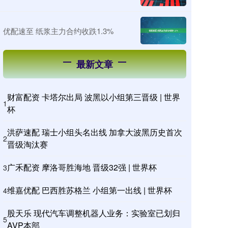
优配速至 纸浆主力合约收跌1.3%
最新文章
财富配资 卡塔尔出局 波黑以小组第三晋级 | 世界
1
杯
洪萨速配 瑞士小组头名出线 加拿大波黑历史首次
2
晋级淘汰赛
广禾配资 摩洛哥胜海地 晋级32强 | 世界杯
3
维嘉优配 巴西胜苏格兰 小组第一出线 | 世界杯
4
股天乐 现代汽车调整机器人业务：实验室已划归
5
AVP本部