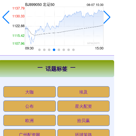
话题标签
大咖
埃及
公布
星火配资
欧洲
拾贝赢
广州配资网
环球策路