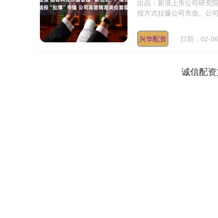
出品：新浪上市公司研究院
投方式拉爆公司市值。公司
兴华配资
日期：02-0
诚信配资
深证成指
14110.12
.92
0.57%
-34.08
-0