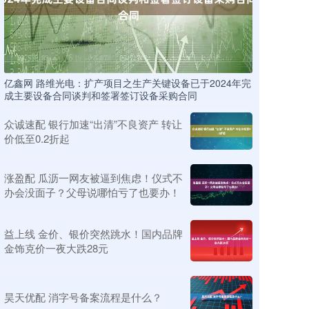
亿鑫网 路维光电：扩产项目之生产关键设备已于2024年完
成主要设备合同谈判和签署签订设备采购合同
众诚速配 银行加速“出清”不良资产 转让
价低至0.2折起
涨盈配 瓜沥一网友被逼到焦虑！仪式不
办会没面子？父母说哪怕亏了也要办！
益上线 金价、银价突然跳水！国内品牌
金饰克价一夜大跌28元
昊天优配 消字号备案流程是什么？