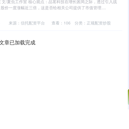
 文/夏虫工作室 核心观点：品茗科技在增长困局之际，透过引入战
股价一度涨幅近三倍，这是否给相关公司提供了市值管理....
6
来源：信托配资平台
查看：
106
分类：
正规配资炒股
文章已加载完成
沪深300
4651.31
.24%
-6.85
-0.15%