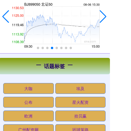
话题标签
大咖
埃及
公布
星火配资
欧洲
拾贝赢
广州配资网
环球策路