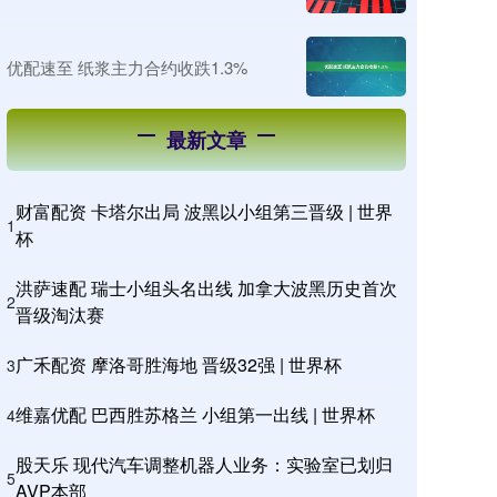
优配速至 纸浆主力合约收跌1.3%
最新文章
财富配资 卡塔尔出局 波黑以小组第三晋级 | 世界
1
杯
洪萨速配 瑞士小组头名出线 加拿大波黑历史首次
2
晋级淘汰赛
广禾配资 摩洛哥胜海地 晋级32强 | 世界杯
3
维嘉优配 巴西胜苏格兰 小组第一出线 | 世界杯
4
股天乐 现代汽车调整机器人业务：实验室已划归
5
AVP本部