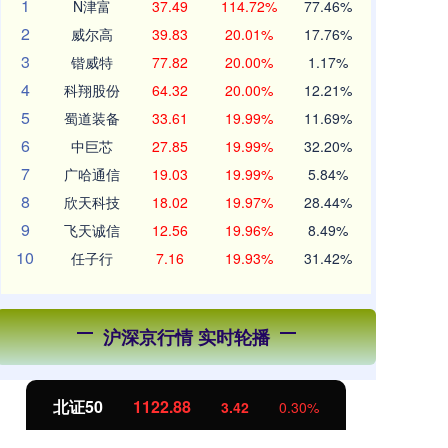
1
N津富
37.49
114.72%
77.46%
2
威尔高
39.83
20.01%
17.76%
3
锴威特
77.82
20.00%
1.17%
4
科翔股份
64.32
20.00%
12.21%
5
蜀道装备
33.61
19.99%
11.69%
6
中巨芯
27.85
19.99%
32.20%
7
广哈通信
19.03
19.99%
5.84%
8
欣天科技
18.02
19.97%
28.44%
9
飞天诚信
12.56
19.96%
8.49%
10
任子行
7.16
19.93%
31.42%
沪深京行情 实时轮播
北证50
1122.88
创
3.42
0.30%