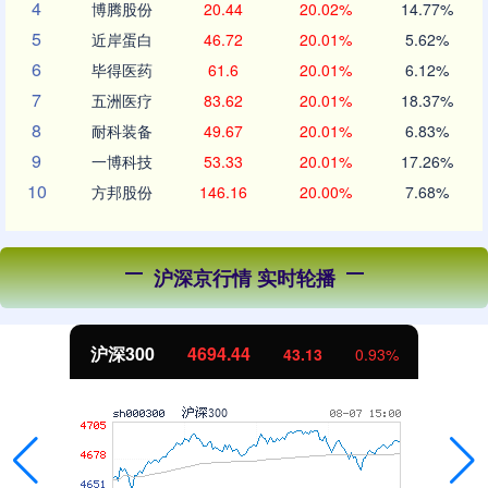
4
博腾股份
20.44
20.02%
14.77%
5
近岸蛋白
46.72
20.01%
5.62%
6
毕得医药
61.6
20.01%
6.12%
7
五洲医疗
83.62
20.01%
18.37%
8
耐科装备
49.67
20.01%
6.83%
9
一博科技
53.33
20.01%
17.26%
10
方邦股份
146.16
20.00%
7.68%
沪深京行情 实时轮播
北证50
1134.24
%
11.37
1.01