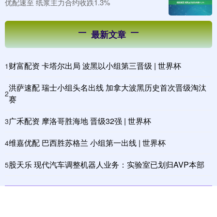
优配速至 纸浆主力合约收跌1.3%
最新文章
财富配资 卡塔尔出局 波黑以小组第三晋级 | 世界杯
1
洪萨速配 瑞士小组头名出线 加拿大波黑历史首次晋级淘汰
2
赛
广禾配资 摩洛哥胜海地 晋级32强 | 世界杯
3
维嘉优配 巴西胜苏格兰 小组第一出线 | 世界杯
4
股天乐 现代汽车调整机器人业务：实验室已划归AVP本部
5