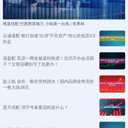
维嘉优配 巴西胜苏格兰 小组第一出线 | 世界杯
众诚速配 银行加速“出清”不良资产 转让价低至0.2
折起
涨盈配 瓜沥一网友被逼到焦虑！仪式不办会没面
子？父母说哪怕亏了也要办！
益上线 金价、银价突然跳水！国内品牌金饰克价
一夜大跌28元
昊天优配 消字号备案流程是什么？