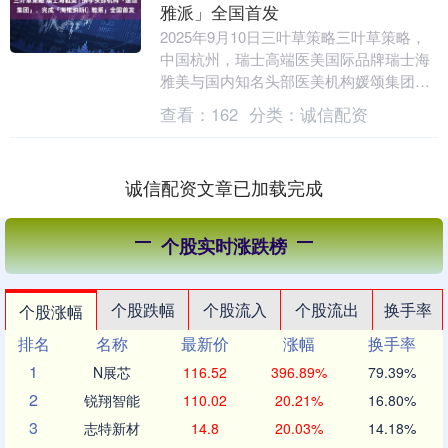
雅派」全国首发
2025年9月10日三叶草策略三叶草策略，
中国杭州，瑞士高端医美国际品牌瑞士海
雅美与国内知名头部医美机构媛颂集团正
式达成战略合作，携手推进国内首款生物
查看：
162
分类：
诚信配资
重塑剂（b....
诚信配资文章已加载完成
个股实时涨跌榜
个股跌幅
个股流入
个股流出
换手率
个股涨幅
排名
名称
最新价
涨幅
换手率
1
N展芯
116.52
396.89%
79.39%
2
锐翔智能
110.02
20.21%
16.80%
3
志特新材
14.8
20.03%
14.18%