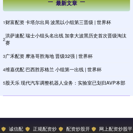
最新文章
财富配资 卡塔尔出局 波黑以小组第三晋级 | 世界杯
1
洪萨速配 瑞士小组头名出线 加拿大波黑历史首次晋级淘汰
2
赛
广禾配资 摩洛哥胜海地 晋级32强 | 世界杯
3
维嘉优配 巴西胜苏格兰 小组第一出线 | 世界杯
4
股天乐 现代汽车调整机器人业务：实验室已划归AVP本部
5
诚信配
正规配资炒
配资炒股开
网上配资炒股平