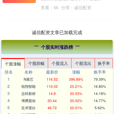
查看：
66
分类：
诚信配资
诚信配资文章已加载完成
个股实时涨跌榜
个股跌幅
个股流入
个股流出
换手率
个股涨幅
排名
名称
最新价
涨幅
换手率
1
N展芯
116.52
396.89%
79.39%
2
锐翔智能
110.02
20.21%
16.80%
3
志特新材
14.8
20.03%
14.18%
4
博腾股份
20.44
20.02%
14.77%
5
近岸蛋白
46.72
20.01%
5.62%