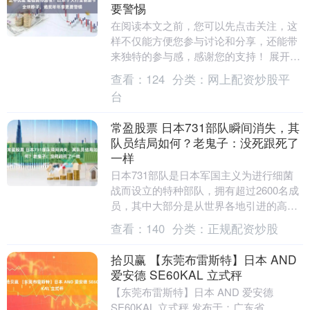
要警惕
在阅读本文之前，您可以先点击关注，这
样不仅能方便您参与讨论和分享，还能带
来独特的参与感，感谢您的支持！ 展开剩
余70% **结语** 日本在多个关键行业的技
查看：
124
分类：
网上配资炒股平
术优....
台
常盈股票 日本731部队瞬间消失，其
队员结局如何？老鬼子：没死跟死了
一样
日本731部队是日本军国主义为进行细菌
战而设立的特种部队，拥有超过2600名成
员，其中大部分是从世界各地引进的高级
医学专家。然而，这支部队的所作所为却
查看：
140
分类：
正规配资炒股
令人发指，....
拾贝赢 【东莞布雷斯特】日本 AND
爱安德 SE60KAL 立式秤
【东莞布雷斯特】日本 AND 爱安德
SE60KAL 立式秤 发布于：广东省....