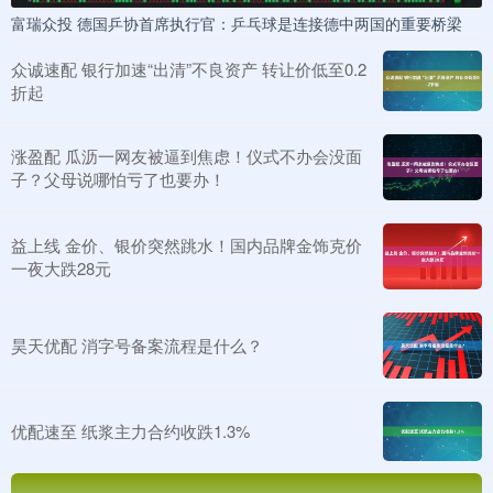
富瑞众投 德国乒协首席执行官：乒乓球是连接德中两国的重要桥梁
众诚速配 银行加速“出清”不良资产 转让价低至0.2
折起
涨盈配 瓜沥一网友被逼到焦虑！仪式不办会没面
子？父母说哪怕亏了也要办！
益上线 金价、银价突然跳水！国内品牌金饰克价
一夜大跌28元
昊天优配 消字号备案流程是什么？
优配速至 纸浆主力合约收跌1.3%