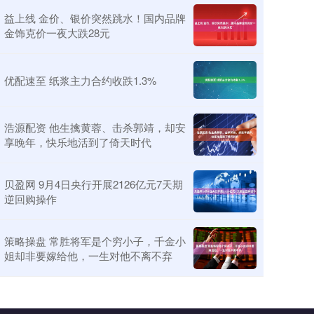
益上线 金价、银价突然跳水！国内品牌
金饰克价一夜大跌28元
优配速至 纸浆主力合约收跌1.3%
浩源配资 他生擒黄蓉、击杀郭靖，却安
享晚年，快乐地活到了倚天时代
贝盈网 9月4日央行开展2126亿元7天期
逆回购操作
策略操盘 常胜将军是个穷小子，千金小
姐却非要嫁给他，一生对他不离不弃