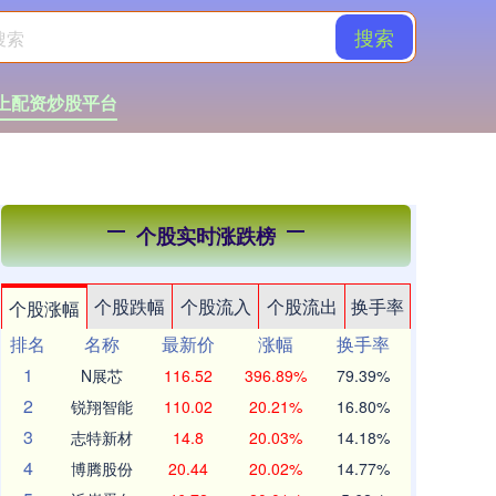
搜索
上配资炒股平台
个股实时涨跌榜
个股跌幅
个股流入
个股流出
换手率
个股涨幅
排名
名称
最新价
涨幅
换手率
1
N展芯
116.52
396.89%
79.39%
2
锐翔智能
110.02
20.21%
16.80%
3
志特新材
14.8
20.03%
14.18%
4
博腾股份
20.44
20.02%
14.77%