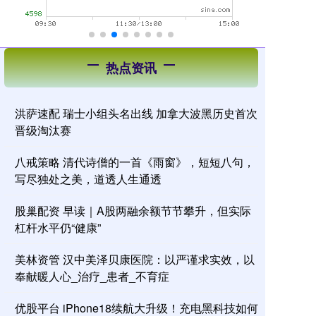
热点资讯
洪萨速配 瑞士小组头名出线 加拿大波黑历史首次
晋级淘汰赛
八戒策略 清代诗僧的一首《雨窗》，短短八句，
写尽独处之美，道透人生通透
股巢配资 早读｜A股两融余额节节攀升，但实际
杠杆水平仍“健康”
美林资管 汉中美泽贝康医院：以严谨求实效，以
奉献暖人心_治疗_患者_不育症
优股平台 iPhone18续航大升级！充电黑科技如何