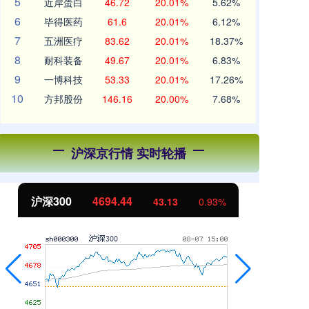
5
近岸蛋白
46.72
20.01%
5.62%
6
毕得医药
61.6
20.01%
6.12%
7
五洲医疗
83.62
20.01%
18.37%
8
耐科装备
49.67
20.01%
6.83%
9
一博科技
53.33
20.01%
17.26%
10
方邦股份
146.16
20.00%
7.68%
沪深京行情 实时轮播
北证50
1134.24
创
11.37
1.01%