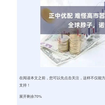
深证成指
14311.01
.68
1.02%
200.89
1
在阅读本文之前，您可以先点击关注，这样不仅能
支持！
展开剩余70%