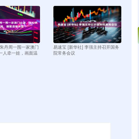
遇朱丹周一围一家澳门
易速宝 [新华社] 李强主持召开国务
一人牵一娃，画面温
院常务会议