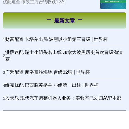
优配速至 纸浆主力合约收跌1.3%
最新文章
财富配资 卡塔尔出局 波黑以小组第三晋级 | 世界杯
1
洪萨速配 瑞士小组头名出线 加拿大波黑历史首次晋级淘汰
2
赛
广禾配资 摩洛哥胜海地 晋级32强 | 世界杯
3
维嘉优配 巴西胜苏格兰 小组第一出线 | 世界杯
4
股天乐 现代汽车调整机器人业务：实验室已划归AVP本部
5