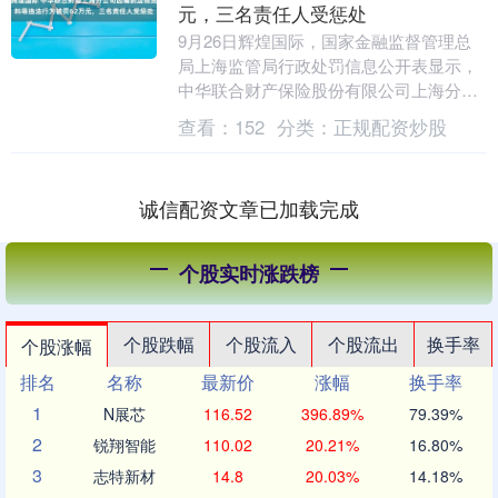
元，三名责任人受惩处
9月26日辉煌国际，国家金融监督管理总
局上海监管局行政处罚信息公开表显示，
中华联合财产保险股份有限公司上海分公
司因编制虚假资料、虚构保险中介业务套
查看：
152
分类：
正规配资炒股
取费用被罚款6....
诚信配资文章已加载完成
个股实时涨跌榜
个股跌幅
个股流入
个股流出
换手率
个股涨幅
排名
名称
最新价
涨幅
换手率
1
N展芯
116.52
396.89%
79.39%
2
锐翔智能
110.02
20.21%
16.80%
3
志特新材
14.8
20.03%
14.18%