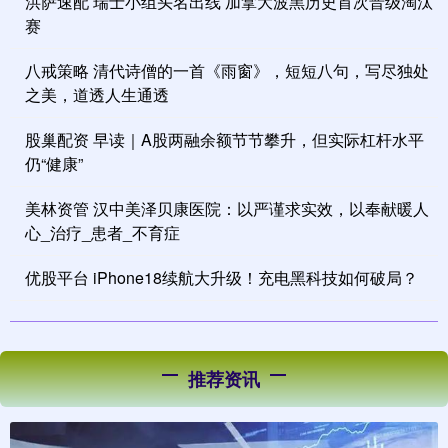
洪萨速配 瑞士小组头名出线 加拿大波黑历史首次晋级淘汰
赛
八戒策略 清代诗僧的一首《雨窗》，短短八句，写尽独处
之美，道透人生通透
股巢配资 早读｜A股两融余额节节攀升，但实际杠杆水平
仍“健康”
美林资管 汉中美泽贝康医院：以严谨求实效，以奉献暖人
心_治疗_患者_不育症
优股平台 iPhone18续航大升级！充电黑科技如何破局？
推荐资讯