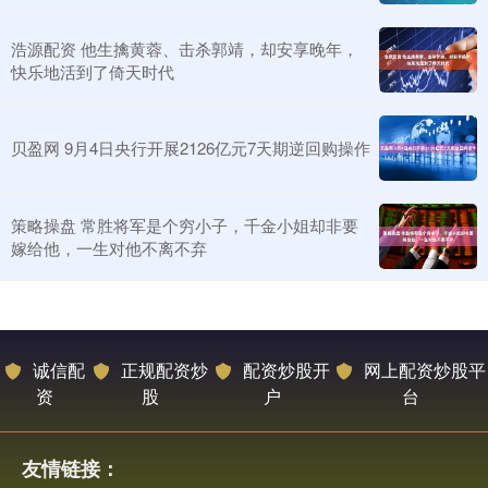
浩源配资 他生擒黄蓉、击杀郭靖，却安享晚年，
快乐地活到了倚天时代
贝盈网 9月4日央行开展2126亿元7天期逆回购操作
策略操盘 常胜将军是个穷小子，千金小姐却非要
嫁给他，一生对他不离不弃
诚信配
正规配资炒
配资炒股开
网上配资炒股平
资
股
户
台
友情链接：