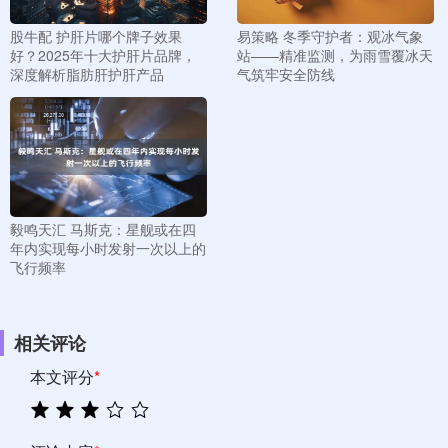
股牛配 护肝片哪个牌子效果
易策略 冬季守护者：观冰气象
好？2025年十大护肝片品牌，
站——精准监测，为雨雪覆冰天
深度解析脂肪肝护肝产品
气筑牢安全防线
毅鸣天汇 马斯克：星舰或在四
年内实现每小时发射一次以上的
飞行频率
相关评论
本文评分
*