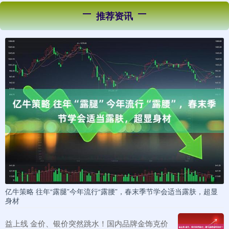
推荐资讯
亿牛策略 往年“露腿”今年流行“露腰”，春末季节学会适当露肤，超显
身材
益上线 金价、银价突然跳水！国内品牌金饰克价