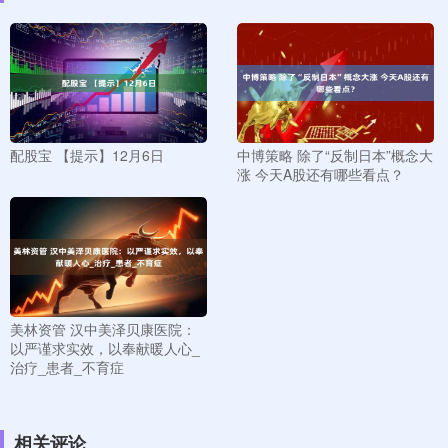
配股宝 【提示】12月6日
中博策略 除了“反制日本”概念大
涨 今天A股还有哪些看点？
美林资管 汉中美泽贝康医院：
以严谨求实效，以奉献暖人心_
治疗_患者_不育症
相关评论