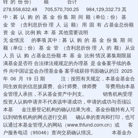
转 的 份 份） 额 合计
278,558,632.48 705,570,700.25 984,129,332.73 其
中：募 认 购 的 基 金 份 集 期 间 额（单位：份） 基
金 管 （含利息折份 理 人 运 额） 用 固 有 占基金总份额
资 金 认 比例 购 本 基 其他需要说明
无 金情况 的事项 其中：募 认 购 的 基 金 份 集 期 间
额（单位：份） 基 金 管 （含利息折份 理 人 的 额） 从业
人 员 认 购 占基金总份额 本 基 金 比例 情况 募集期限届
满基金是否符 合法律法规规定的办理基 是 金备案手续的条
件 向中国证监会办理基金备 案手续获得书面确认的日 2025
年 06 月 19 日 期 注：按照有关规定，本基金基金合
同生效前的信息披露费、会计师费、律师费 等费用由本基
金管理人承担，不从基金资产中列支。 销售机构受理
投资人认购申请并不代表该申请成功，申请的成功与否须以
本基 金注册登记机构的确认结果为准。基金份额持有人可
以到销售机构的网点进行交易 确认单的查询和打印，也可
以通过本基金管理人的网站（www.thfund.com.cn）或 客
户服务电话（95046）查询交易确认情况。 本基金办