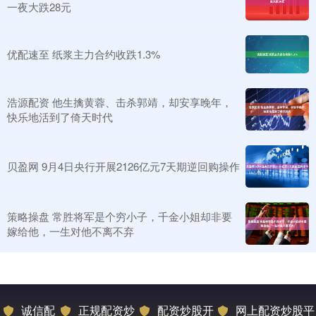
一夜大跌28元
优配速至 纸浆主力合约收跌1.3%
浩源配资 他生擒黄蓉、击杀郭靖，却安享晚年，
快乐地活到了倚天时代
贝盈网 9月4日央行开展2126亿元7天期逆回购操作
策略操盘 常胜将军是个穷小子，千金小姐却非要
嫁给他，一生对他不离不弃
诚信配
正规配资炒
配资炒股开
网上配资炒股平