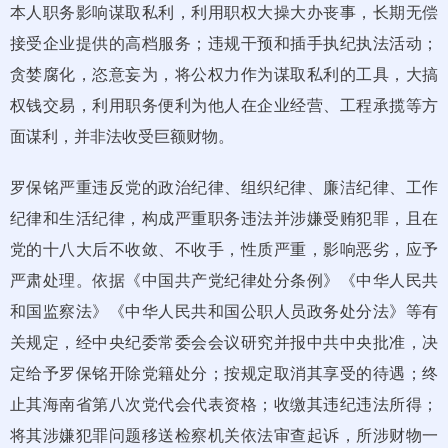
本人职务影响谋取私利，利用职权大操大办丧事，长期无偿
接受企业提供的高档服务；违规干预和插手执纪执法活动；
贪婪腐化，恣意妄为，将公权力作为谋取私利的工具，大搞
权钱交易，利用职务便利为他人在企业经营、工程承揽等方
面谋利，并非法收受巨额财物。
罗保铭严重违反党的政治纪律、组织纪律、廉洁纪律、工作
纪律和生活纪律，构成严重职务违法并涉嫌受贿犯罪，且在
党的十八大后不收敛、不收手，性质严重，影响恶劣，应予
严肃处理。依据《中国共产党纪律处分条例》《中华人民共
和国监察法》《中华人民共和国公职人员政务处分法》等有
关规定，经中央纪委常委会会议研究并报中共中央批准，决
定给予罗保铭开除党籍处分；按规定取消其享受的待遇；终
止其海南省第八次党代会代表资格；收缴其违纪违法所得；
将其涉嫌犯罪问题移送检察机关依法审查起诉，所涉财物一