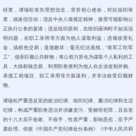
经查，谭瑞松丧失理想信念，背弃初心使命，对抗组织审
查，搞迷信活动；违反中央八项规定精神，接受可能影响公
正执行公务的宴请；违反组织原则，在组织函询时不如实说
明问题，在职工录用等方面为他人谋取利益；违规收受礼
金，搞权色交易；道德败坏；毫无纪法底线，“靠军工吃军
工”，侵吞巨额公共财物；将公权力异化为谋取个人私利的工
具，大搞权钱交易，利用职务便利为他人在企业改制并购、
承揽工程项目、职工录用等方面谋利，并非法收受巨额财
物。
谭瑞松严重违反党的政治纪律、组织纪律、廉洁纪律和生活
纪律，构成严重职务违法并涉嫌贪污、受贿等犯罪，且在党
的十八大后不收敛、不收手，性质严重，影响恶劣，应予严
肃处理。依据《中国共产党纪律处分条例》《中华人民共和