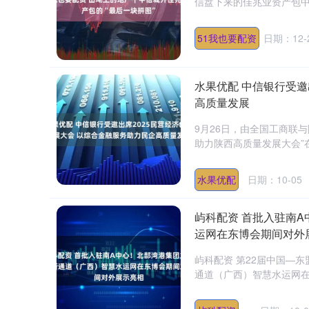
信盘下来的佳兆业资产包中的
51我也要配资
日期：12-
水果优配 中信银行受邀
高质量发展
9月26日，由全国工商联
助力陕西高质量发展大会”在
水果优配
日期：10-05
屿科配资 首批入驻南
运网在东博会期间对外
屿科配资 第22届中国—东
通道（广西）智慧水运网在中
深证成指
14295.08
.16
0.49%
184.96
1