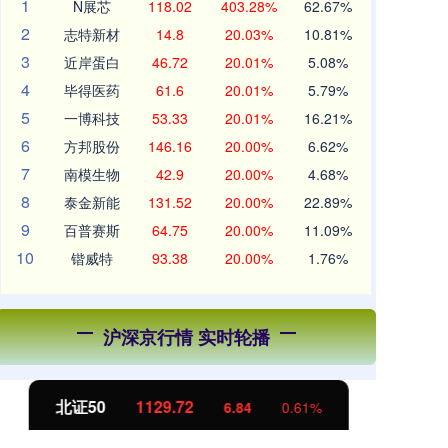
1
N展芯
118.02
403.28%
62.67%
2
志特新材
14.8
20.03%
10.81%
3
近岸蛋白
46.72
20.01%
5.08%
4
毕得医药
61.6
20.01%
5.79%
5
一博科技
53.33
20.01%
16.21%
6
方邦股份
146.16
20.00%
6.62%
7
南模生物
42.9
20.00%
4.68%
8
泰金新能
131.52
20.00%
22.89%
9
百普赛斯
64.75
20.00%
11.09%
10
锴威特
93.38
20.00%
1.76%
沪深京行情 实时轮播
北证50
1129.72
创
6.84
0.61%