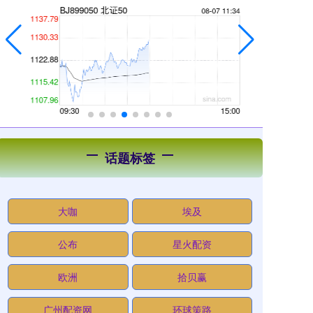
话题标签
大咖
埃及
公布
星火配资
欧洲
拾贝赢
广州配资网
环球策路