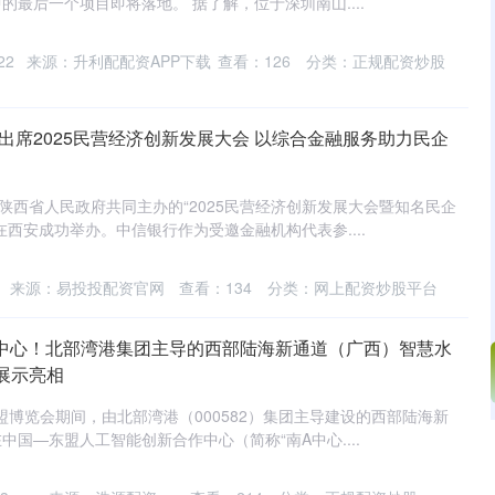
最后一个项目即将落地。 据了解，位于深圳南山....
22
来源：升利配配资APP下载
查看：
126
分类：
正规配资炒股
出席2025民营经济创新发展大会 以综合金融服务助力民企
与陕西省人民政府共同主办的“2025民营经济创新发展大会暨知名民企
西安成功举办。中信银行作为受邀金融机构代表参....
来源：易投投配资官网
查看：
134
分类：
网上配资炒股平台
A中心！北部湾港集团主导的西部陆海新通道（广西）智慧水
展示亮相
盟博览会期间，由北部湾港（000582）集团主导建设的西部陆海新
国—东盟人工智能创新合作中心（简称“南A中心....
沪深300
4689.96
.31%
38.65
0.83%