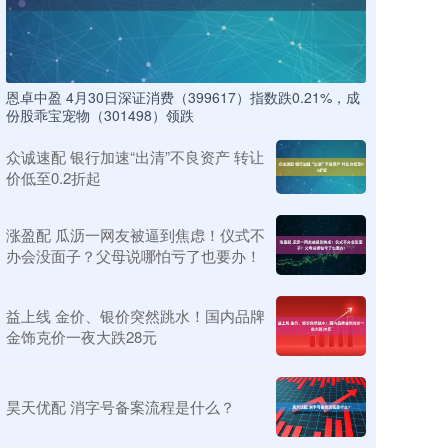
恩卓中盈 4月30日深证消费（399617）指数跌0.21%，成
份股乖宝宠物（301498）领跌
众诚速配 银行加速“出清”不良资产 转让
价低至0.2折起
涨盈配 瓜沥一网友被逼到焦虑！仪式不
办会没面子？父母说哪怕亏了也要办！
益上线 金价、银价突然跳水！国内品牌
金饰克价一夜大跌28元
昊天优配 消字号备案流程是什么？