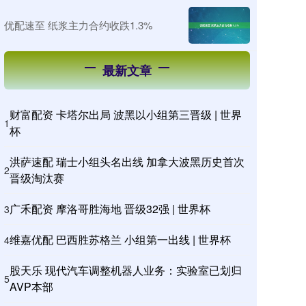
优配速至 纸浆主力合约收跌1.3%
最新文章
财富配资 卡塔尔出局 波黑以小组第三晋级 | 世界
1
杯
洪萨速配 瑞士小组头名出线 加拿大波黑历史首次
2
晋级淘汰赛
广禾配资 摩洛哥胜海地 晋级32强 | 世界杯
3
维嘉优配 巴西胜苏格兰 小组第一出线 | 世界杯
4
股天乐 现代汽车调整机器人业务：实验室已划归
5
AVP本部