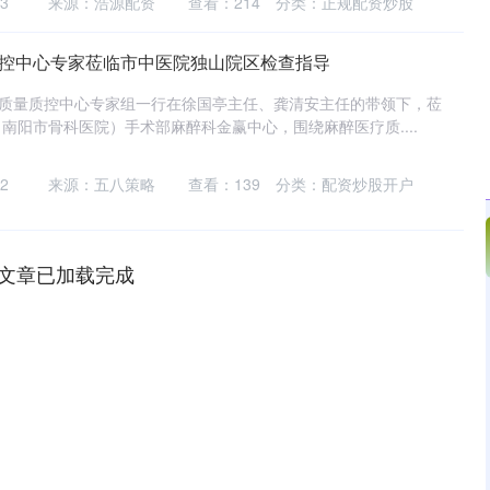
3
来源：浩源配资
查看：
214
分类：
正规配资炒股
质控中心专家莅临市中医院独山院区检查指导
疗质量质控中心专家组一行在徐国亭主任、龚清安主任的带领下，莅
南阳市骨科医院）手术部麻醉科金赢中心，围绕麻醉医疗质....
2
来源：五八策略
查看：
139
分类：
配资炒股开户
文章已加载完成