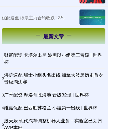
优配速至 纸浆主力合约收跌1.3%
最新文章
财富配资 卡塔尔出局 波黑以小组第三晋级 | 世界
1
杯
洪萨速配 瑞士小组头名出线 加拿大波黑历史首次
2
晋级淘汰赛
广禾配资 摩洛哥胜海地 晋级32强 | 世界杯
3
维嘉优配 巴西胜苏格兰 小组第一出线 | 世界杯
4
股天乐 现代汽车调整机器人业务：实验室已划归
5
AVP本部