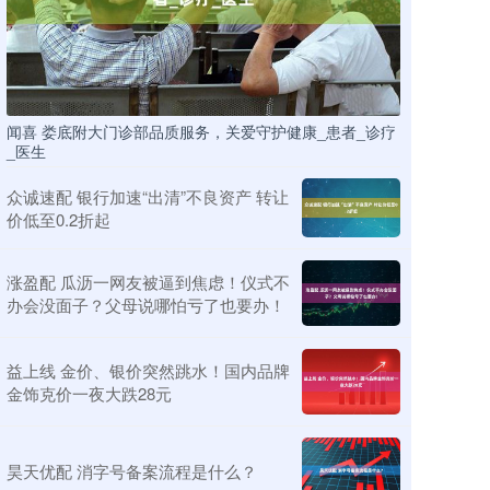
闻喜 娄底附大门诊部品质服务，关爱守护健康_患者_诊疗
_医生
众诚速配 银行加速“出清”不良资产 转让
价低至0.2折起
涨盈配 瓜沥一网友被逼到焦虑！仪式不
办会没面子？父母说哪怕亏了也要办！
益上线 金价、银价突然跳水！国内品牌
金饰克价一夜大跌28元
昊天优配 消字号备案流程是什么？