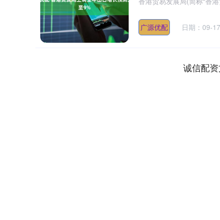
香港贸易发展局(简称“香港贸发
广源优配
日期：09-1
诚信配资
深证成指
14110.12
.92
0.57%
-34.08
-0