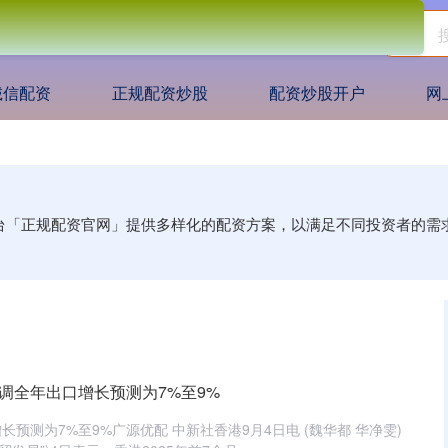
诚信配资
正规配资炒股
配资炒股开户
网
平台「正规配资官网」提供多样化的配资方案，以满足不同投资者的
调全年出口增长预测为7%至9%
预测为7%至9%广源优配 中新社香港9月4日电 (魏华都 华净雯)