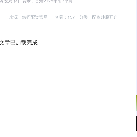
局”)4日表示，香港2025年前7个月....
7
来源：鑫福配资官网
查看：
197
分类：
配资炒股开户
文章已加载完成
沪深300
4651.31
.24%
-6.85
-0.15%