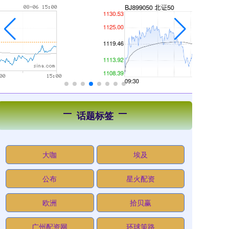
话题标签
大咖
埃及
公布
星火配资
欧洲
拾贝赢
广州配资网
环球策路