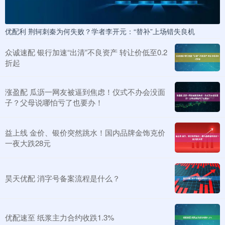
优配利 荆轲刺秦为何失败？学者李开元：“替补”上场错失良机
众诚速配 银行加速“出清”不良资产 转让价低至0.2
折起
涨盈配 瓜沥一网友被逼到焦虑！仪式不办会没面
子？父母说哪怕亏了也要办！
益上线 金价、银价突然跳水！国内品牌金饰克价
一夜大跌28元
昊天优配 消字号备案流程是什么？
优配速至 纸浆主力合约收跌1.3%