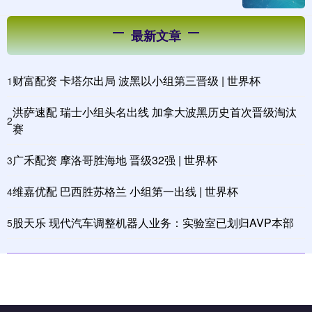
最新文章
财富配资 卡塔尔出局 波黑以小组第三晋级 | 世界杯
1
洪萨速配 瑞士小组头名出线 加拿大波黑历史首次晋级淘汰
2
赛
广禾配资 摩洛哥胜海地 晋级32强 | 世界杯
3
维嘉优配 巴西胜苏格兰 小组第一出线 | 世界杯
4
股天乐 现代汽车调整机器人业务：实验室已划归AVP本部
5