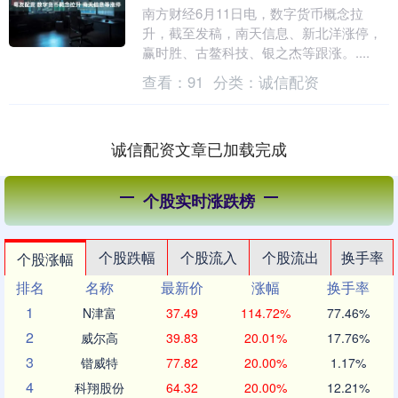
南方财经6月11日电，数字货币概念拉
升，截至发稿，南天信息、新北洋涨停，
赢时胜、古鳌科技、银之杰等跟涨。....
查看：
91
分类：
诚信配资
诚信配资文章已加载完成
个股实时涨跌榜
个股跌幅
个股流入
个股流出
换手率
个股涨幅
排名
名称
最新价
涨幅
换手率
1
N津富
37.49
114.72%
77.46%
2
威尔高
39.83
20.01%
17.76%
3
锴威特
77.82
20.00%
1.17%
4
科翔股份
64.32
20.00%
12.21%