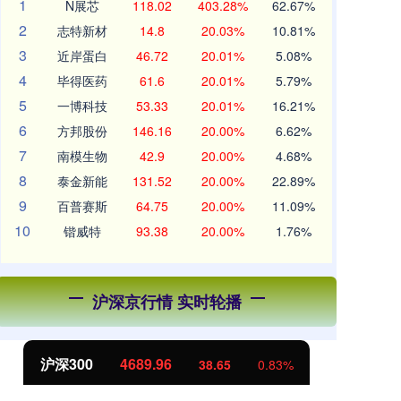
1
N展芯
118.02
403.28%
62.67%
2
志特新材
14.8
20.03%
10.81%
3
近岸蛋白
46.72
20.01%
5.08%
4
毕得医药
61.6
20.01%
5.79%
5
一博科技
53.33
20.01%
16.21%
6
方邦股份
146.16
20.00%
6.62%
7
南模生物
42.9
20.00%
4.68%
8
泰金新能
131.52
20.00%
22.89%
9
百普赛斯
64.75
20.00%
11.09%
10
锴威特
93.38
20.00%
1.76%
沪深京行情 实时轮播
沪深300
4689.96
北
38.65
0.83%