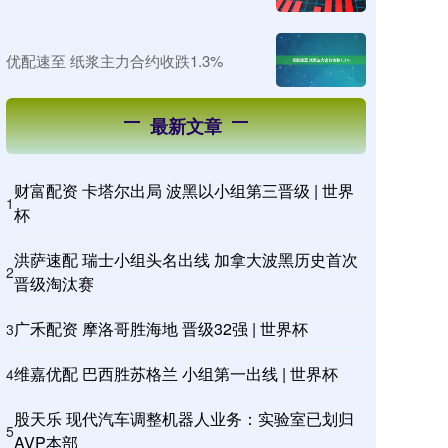
优配速至 纸浆主力合约收跌1.3%
最新文章
财富配资 卡塔尔出局 波黑以小组第三晋级 | 世界
1
杯
洪萨速配 瑞士小组头名出线 加拿大波黑历史首次
2
晋级淘汰赛
广禾配资 摩洛哥胜海地 晋级32强 | 世界杯
3
维嘉优配 巴西胜苏格兰 小组第一出线 | 世界杯
4
股天乐 现代汽车调整机器人业务：实验室已划归
5
AVP本部