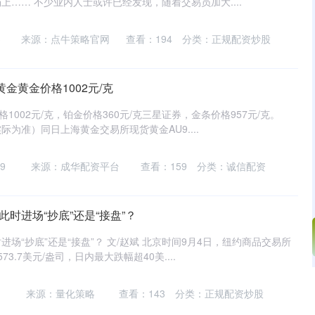
…… 不少业内人士或许已经发现，随着交易员加大....
3
来源：点牛策略官网
查看：
194
分类：
正规配资炒股
黄金黄金价格1002元/克
1002元/克，铂金价格360元/克三星证券，金条价格957元/克。
为准）同日上海黄金交易所现货黄金AU9....
9
来源：成华配资平台
查看：
159
分类：
诚信配资
此时进场“抄底”还是“接盘”？
场“抄底”还是“接盘”？ 文/赵斌 北京时间9月4日，纽约商品交易所
3.7美元/盎司，日内最大跌幅超40美....
深证成指
14295.08
49%
184.96
1.31%
来源：量化策略
查看：
143
分类：
正规配资炒股