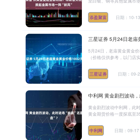
至白银、铜等其他金属市场上
添盈聚富
日期：10-1
三星证券 5月24日老庙
5月24日，老庙黄金黄金价格
（价格仅供参考，以门店实际
三星证券
日期：09-2
中利网 黄金剧烈波动，
黄金剧烈波动中利网，此时进
黄金期货价格一度探底至357
上证指数
3919.51
20
1.27%
19.16
0.
中利网
日期：09-17