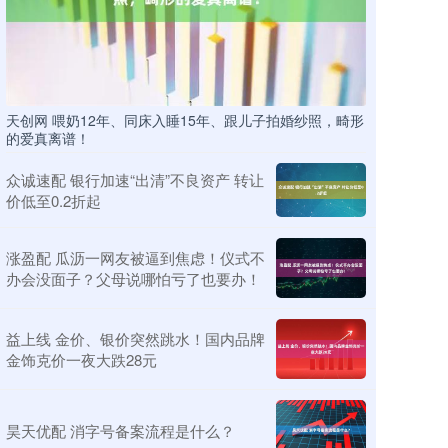
天创网 喂奶12年、同床入睡15年、跟儿子拍婚纱照，畸形
的爱真离谱！
众诚速配 银行加速“出清”不良资产 转让
价低至0.2折起
涨盈配 瓜沥一网友被逼到焦虑！仪式不
办会没面子？父母说哪怕亏了也要办！
益上线 金价、银价突然跳水！国内品牌
金饰克价一夜大跌28元
昊天优配 消字号备案流程是什么？