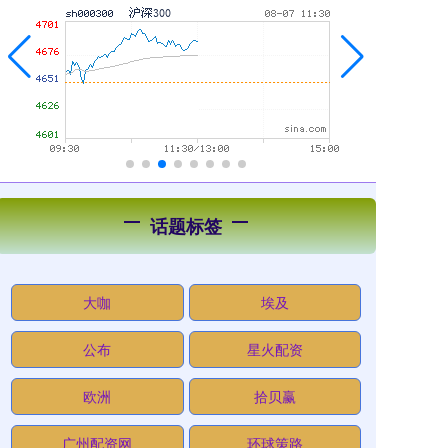
话题标签
大咖
埃及
公布
星火配资
欧洲
拾贝赢
广州配资网
环球策路