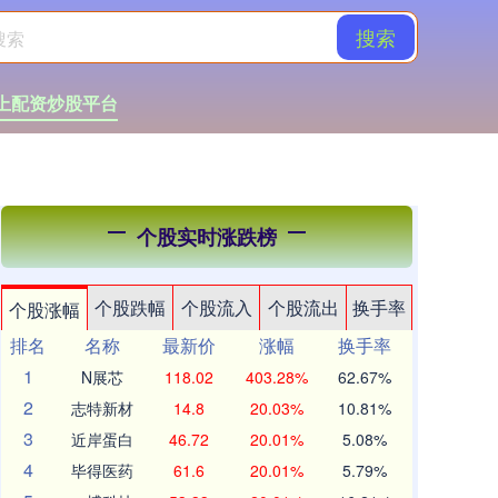
搜索
上配资炒股平台
个股实时涨跌榜
个股跌幅
个股流入
个股流出
换手率
个股涨幅
排名
名称
最新价
涨幅
换手率
1
N展芯
118.02
403.28%
62.67%
2
志特新材
14.8
20.03%
10.81%
3
近岸蛋白
46.72
20.01%
5.08%
4
毕得医药
61.6
20.01%
5.79%