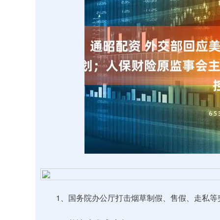
深证成指
14295.08
.16
0.49%
184.96
1
1、国务院办公厅打击烟草制假、售假、走私等突