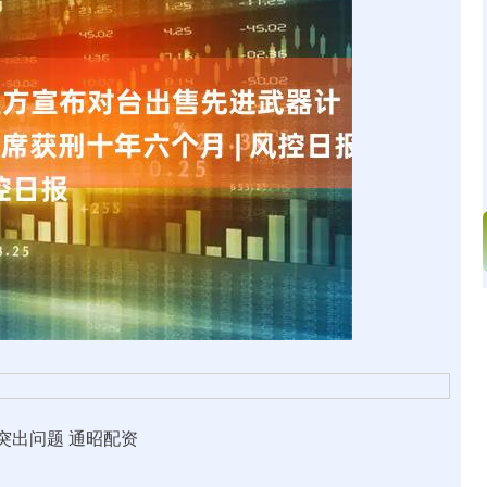
沪深300
4689.96
.31%
38.65
0.83%
出问题 通昭配资