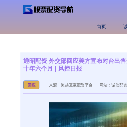
首页
通昭配资 外交部回应美方宣布对台出
十年六个月 | 风控日报
回应
来源：海越互赢配资平台
网站：诚信配