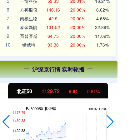
5
一博科技
53.33
20.01%
16.21%
6
方邦股份
146.16
20.00%
6.62%
7
南模生物
42.9
20.00%
4.68%
8
泰金新能
131.52
20.00%
22.89%
9
百普赛斯
64.75
20.00%
11.09%
10
锴威特
93.38
20.00%
1.76%
沪深京行情 实时轮播
北证50
1129.72
创
6.84
0.61%