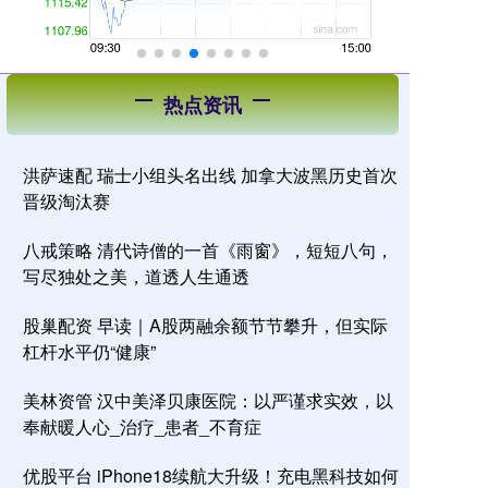
热点资讯
洪萨速配 瑞士小组头名出线 加拿大波黑历史首次
晋级淘汰赛
八戒策略 清代诗僧的一首《雨窗》，短短八句，
写尽独处之美，道透人生通透
股巢配资 早读｜A股两融余额节节攀升，但实际
杠杆水平仍“健康”
美林资管 汉中美泽贝康医院：以严谨求实效，以
奉献暖人心_治疗_患者_不育症
优股平台 iPhone18续航大升级！充电黑科技如何