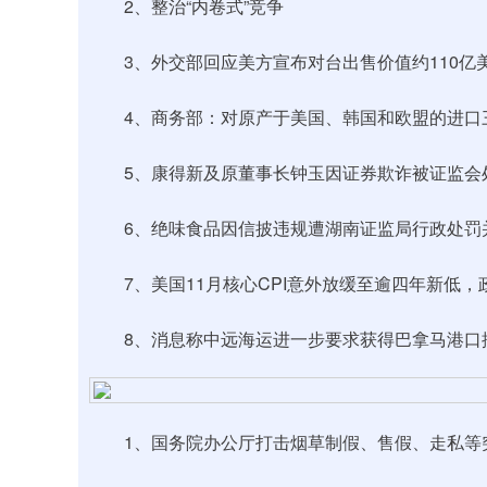
2、整治“内卷式”竞争
3、外交部回应美方宣布对台出售价值约110亿
4、商务部：对原产于美国、韩国和欧盟的进口三
5、康得新及原董事长钟玉因证券欺诈被证监会处
6、绝味食品因信披违规遭湖南证监局行政处罚
7、美国11月核心CPI意外放缓至逾四年新低，
8、消息称中远海运进一步要求获得巴拿马港口
1、国务院办公厅打击烟草制假、售假、走私等