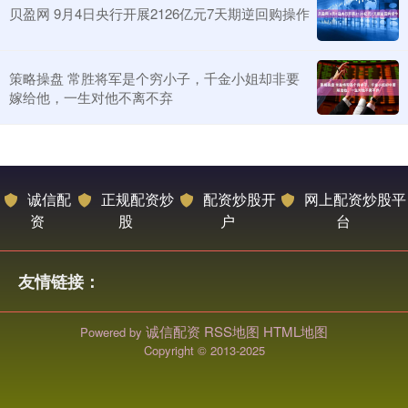
贝盈网 9月4日央行开展2126亿元7天期逆回购操作
策略操盘 常胜将军是个穷小子，千金小姐却非要
嫁给他，一生对他不离不弃
诚信配
正规配资炒
配资炒股开
网上配资炒股平
资
股
户
台
友情链接：
诚信配资
RSS地图
HTML地图
Powered by
Copyright
© 2013-2025