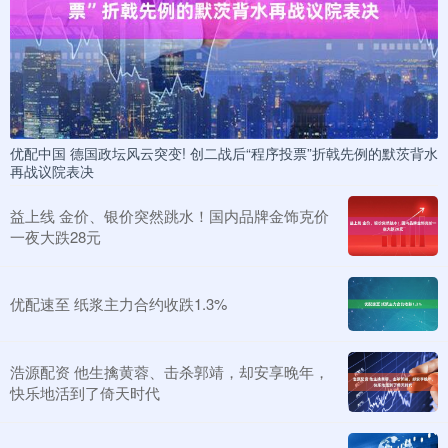
优配中国 德国政坛风云突变! 创二战后“程序投票”折戟先例的默茨背水
再战议院表决
益上线 金价、银价突然跳水！国内品牌金饰克价
一夜大跌28元
优配速至 纸浆主力合约收跌1.3%
浩源配资 他生擒黄蓉、击杀郭靖，却安享晚年，
快乐地活到了倚天时代