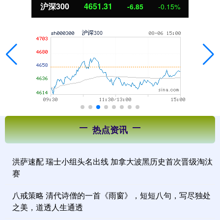
沪深300
4651.31
-6.85
-0.15%
热点资讯
洪萨速配 瑞士小组头名出线 加拿大波黑历史首次晋级淘汰
赛
八戒策略 清代诗僧的一首《雨窗》，短短八句，写尽独处
之美，道透人生通透