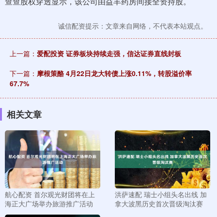
查查股权穿透显示，该公司由益丰药房间接全资持股。
诚信配资提示：文章来自网络，不代表本站观点。
上一篇：
爱配投资 证券板块持续走强，信达证券直线封板
下一篇：
摩根策酪 4月22日龙大转债上涨0.11%，转股溢价率
67.7%
相关文章
航心配资 首尔观光财团将在上
洪萨速配 瑞士小组头名出线 加
海正大广场举办旅游推广活动
拿大波黑历史首次晋级淘汰赛