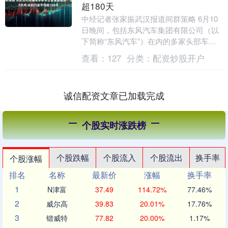
超180天
中经记者张家振武汉报道间群策略 6月10
日晚间，包括东风汽车集团有限公司（以
下简称“东风汽车”）在内的多家头部车企
集体官宣：支付账期统一至60天内。 “为
查看：
127
分类：
配资炒股开户
深入贯....
诚信配资文章已加载完成
个股实时涨跌榜
个股跌幅
个股流入
个股流出
换手率
个股涨幅
排名
名称
最新价
涨幅
换手率
1
N津富
37.49
114.72%
77.46%
2
威尔高
39.83
20.01%
17.76%
3
锴威特
77.82
20.00%
1.17%