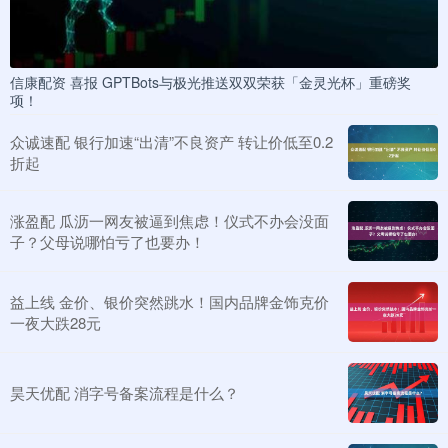
信康配资 喜报 GPTBots与极光推送双双荣获「金灵光杯」重磅奖
项！
众诚速配 银行加速“出清”不良资产 转让价低至0.2
折起
涨盈配 瓜沥一网友被逼到焦虑！仪式不办会没面
子？父母说哪怕亏了也要办！
益上线 金价、银价突然跳水！国内品牌金饰克价
一夜大跌28元
昊天优配 消字号备案流程是什么？