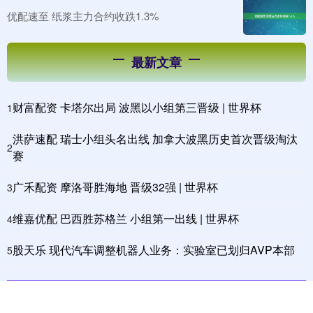
优配速至 纸浆主力合约收跌1.3%
最新文章
财富配资 卡塔尔出局 波黑以小组第三晋级 | 世界杯
1
洪萨速配 瑞士小组头名出线 加拿大波黑历史首次晋级淘汰
2
赛
广禾配资 摩洛哥胜海地 晋级32强 | 世界杯
3
维嘉优配 巴西胜苏格兰 小组第一出线 | 世界杯
4
股天乐 现代汽车调整机器人业务：实验室已划归AVP本部
5