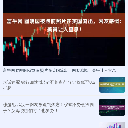
富牛网 圆明园被毁前照片在英国流出，网友感慨：美得让人窒息！
众诚速配 银行加速“出清”不良资产 转让价低至0.2
折起
涨盈配 瓜沥一网友被逼到焦虑！仪式不办会没面
子？父母说哪怕亏了也要办！