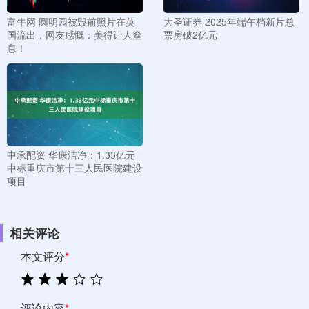
富牛网 圆明园被毁前照片在英
大圣证券 2025年端午档新片总
国流出，网友感慨：美得让人窒
票房破2亿元
息！
中承配资 华康洁净：1.33亿元
中标重庆市第十三人民医院建设
项目
相关评论
本文评分
*
评论内容
*