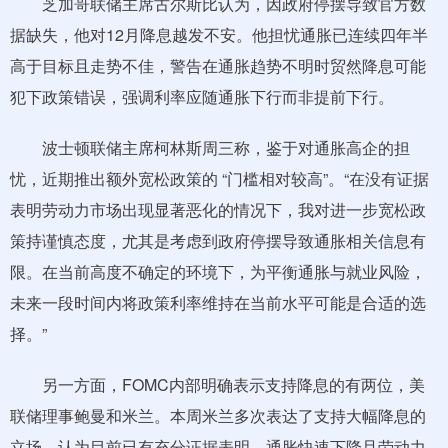
芝加哥联储主席古尔斯比认为，因政府停摆导致官方数
据缺失，他对12月降息越发不安。他担忧通胀已连续四年半
高于目标且走势不佳，警告在通胀趋势不明时贸然降息可能
犯下政策错误，强调利率应随通胀下行而非提前下行。
波士顿联储主席柯林斯周三称，鉴于对通胀高企的担
忧，近期推出额外宽松政策的 “门槛相对较高”。“在没有证据
表明劳动力市场出现显著恶化的情况下，我对进一步宽松政
策持谨慎态度，尤其是考虑到政府停摆导致通胀相关信息有
限。在当前高度不确定的环境下，为平衡通胀与就业风险，
未来一段时间内将政策利率维持在当前水平可能是合适的选
择。”
另一方面，FOMC内部明确表示支持降息的有两位，美
联储理事鲍曼和米兰。本周米兰多次表达了支持大幅降息的
立场，认为目前已有充分证据表明，通胀快速下降且劳动力