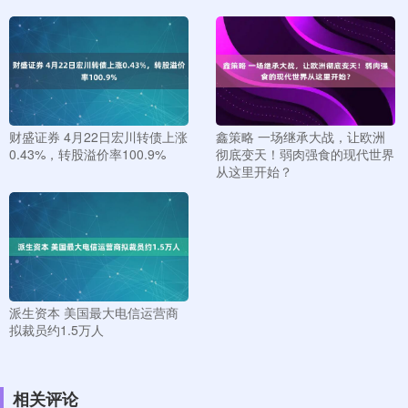
财盛证券 4月22日宏川转债上涨
鑫策略 一场继承大战，让欧洲
0.43%，转股溢价率100.9%
彻底变天！弱肉强食的现代世界
从这里开始？
派生资本 美国最大电信运营商
拟裁员约1.5万人
相关评论