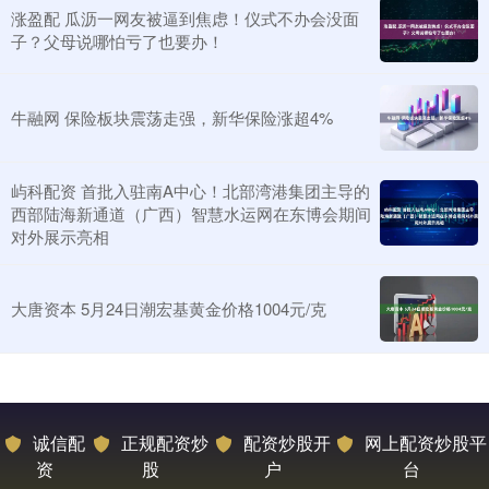
涨盈配 瓜沥一网友被逼到焦虑！仪式不办会没面
子？父母说哪怕亏了也要办！
牛融网 保险板块震荡走强，新华保险涨超4%
屿科配资 首批入驻南A中心！北部湾港集团主导的
西部陆海新通道（广西）智慧水运网在东博会期间
对外展示亮相
大唐资本 5月24日潮宏基黄金价格1004元/克
诚信配
正规配资炒
配资炒股开
网上配资炒股平
资
股
户
台