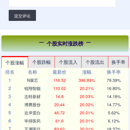
提交评论
个股实时涨跌榜
个股跌幅
个股流入
个股流出
换手率
个股涨幅
排名
名称
最新价
涨幅
换手率
1
N展芯
116.52
396.89%
79.39%
2
锐翔智能
110.02
20.21%
16.80%
3
志特新材
14.8
20.03%
14.18%
4
博腾股份
20.44
20.02%
14.77%
5
近岸蛋白
46.72
20.01%
5.62%
6
毕得医药
61.6
20.01%
6.12%
7
五洲医疗
83.62
20.01%
18.37%