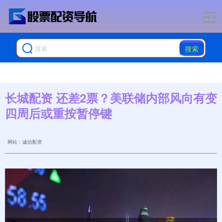
搜索
长城配资 还差2票？美联储内部风向有变
四周后或重按暂停键
网站：诚信配资