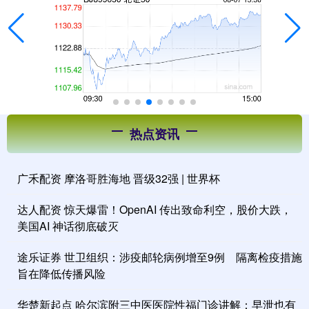
热点资讯
广禾配资 摩洛哥胜海地 晋级32强 | 世界杯
达人配资 惊天爆雷！OpenAI 传出致命利空，股价大跌，
美国AI 神话彻底破灭
途乐证券 世卫组织：涉疫邮轮病例增至9例 隔离检疫措施
旨在降低传播风险
华楚新起点 哈尔滨附三中医医院性福门诊讲解：早泄也有