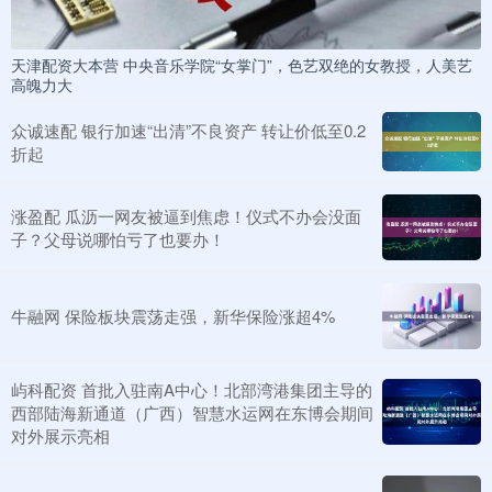
天津配资大本营 中央音乐学院“女掌门”，色艺双绝的女教授，人美艺
高魄力大
众诚速配 银行加速“出清”不良资产 转让价低至0.2
折起
涨盈配 瓜沥一网友被逼到焦虑！仪式不办会没面
子？父母说哪怕亏了也要办！
牛融网 保险板块震荡走强，新华保险涨超4%
屿科配资 首批入驻南A中心！北部湾港集团主导的
西部陆海新通道（广西）智慧水运网在东博会期间
对外展示亮相