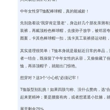
中年女性穿T恤配棒球帽，真的能减龄！
先别急着说“我穿肯定显老”，身边好几个朋友亲测有
装裤，再戴顶粉色棒球帽，去接孙子放学，被邻居夸“
图案，卡其色棒球帽一扣，浅卡其工装裤搭运动鞋
其实道理很简单：T恤本身就是最贴近日常的单品，
者一结合，既保留了中年女性的从容，又偷偷藏了份
恤，再添顶帽子，就能出门惊艳。
想穿对？这3个“小心机”必须记牢！
T恤版型别乱挑！如果四肢匀称、没什么赘肉，选“
起来更精神；要是腰腹有肉，或者想遮遮小肚腩，就
展开剩余75%