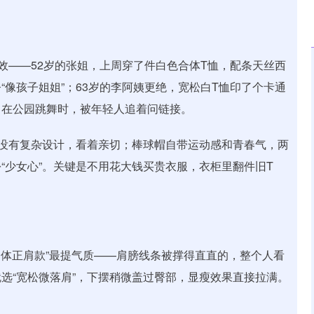
效——52岁的张姐，上周穿了件白色合体T恤，配条天丝西
像孩子姐姐”；63岁的李阿姨更绝，宽松白T恤印了个卡通
，在公园跳舞时，被年轻人追着问链接。
没有复杂设计，看着亲切；棒球帽自带运动感和青春气，两
“少女心”。关键是不用花大钱买贵衣服，衣柜里翻件旧T
合体正肩款”最提气质——肩膀线条被撑得直直的，整个人看
选“宽松微落肩”，下摆稍微盖过臀部，显瘦效果直接拉满。