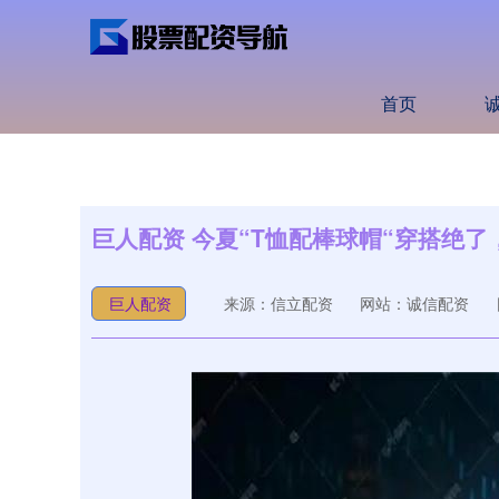
首页
巨人配资 今夏“T恤配棒球帽“穿搭绝了
巨人配资
来源：信立配资
网站：诚信配资