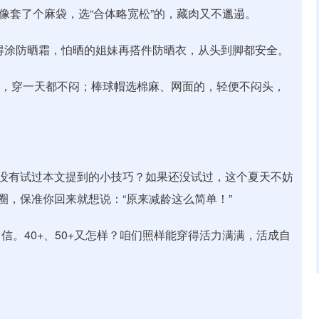
像套了个麻袋，选“合体略宽松”的，藏肉又不邋遢。
得涂防晒霜，怕晒的姐妹再搭件防晒衣，从头到脚都安全。
的，穿一天都不闷；棒球帽选棉麻、网面的，轻便不闷头，
没有试过本文提到的小技巧？如果还没试过，这个夏天不妨
圈，保准你回来就想说：“原来减龄这么简单！”
。40+、50+又怎样？咱们照样能穿得活力满满，活成自