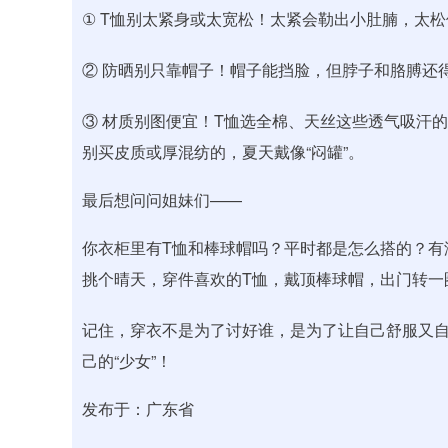
① T恤别太紧身或太宽松！太紧会勒出小肚腩，太松
② 防晒别只靠帽子！帽子能挡脸，但脖子和胳膊还
③ 材质别图便宜！T恤选全棉、天丝这些透气吸汗
别买皮质或厚混纺的，夏天戴像“闷罐”。
最后想问问姐妹们——
你衣柜里有T恤和棒球帽吗？平时都是怎么搭的？有
挑个晴天，穿件喜欢的T恤，戴顶棒球帽，出门转一
记住，穿衣不是为了讨好谁，是为了让自己舒服又自信
己的“少女”！
发布于：广东省