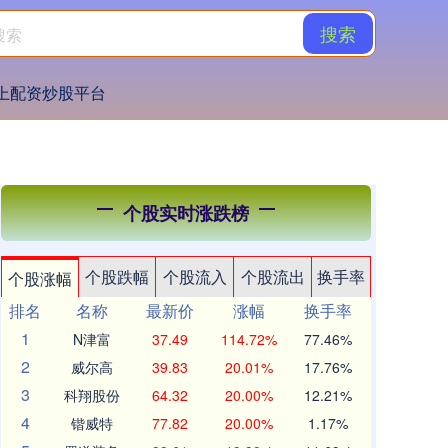
搜索
上配资炒股平台
个股实时涨跌榜
个股跌幅
个股流入
个股流出
换手率
个股涨幅
排名
名称
最新价
涨幅
换手率
1
N津富
37.49
114.72%
77.46%
2
威尔高
39.83
20.01%
17.76%
3
科翔股份
64.32
20.00%
12.21%
4
锴威特
77.82
20.00%
1.17%