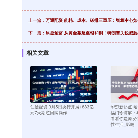
上一篇：
万通配资 能耗、成本、碳排三重压：智算中心如
下一篇：
添盈聚富 从黄金蔓延至银和铜！特朗普关税威胁
相关文章
仁信配资 9月5日央行开展1883亿
华楚新起点 
元7天期逆回购操作
福门诊讲解：
看看你是原发
性生活_影响