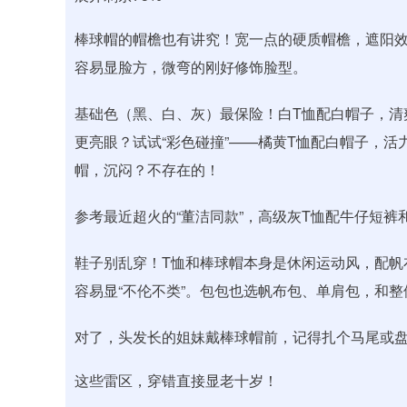
棒球帽的帽檐也有讲究！宽一点的硬质帽檐，遮阳
容易显脸方，微弯的刚好修饰脸型。
基础色（黑、白、灰）最保险！白T恤配白帽子，清
更亮眼？试试“彩色碰撞”——橘黄T恤配白帽子，
帽，沉闷？不存在的！
参考最近超火的“董洁同款”，高级灰T恤配牛仔短
鞋子别乱穿！T恤和棒球帽本身是休闲运动风，配帆
容易显“不伦不类”。包包也选帆布包、单肩包，和整
对了，头发长的姐妹戴棒球帽前，记得扎个马尾或
这些雷区，穿错直接显老十岁！