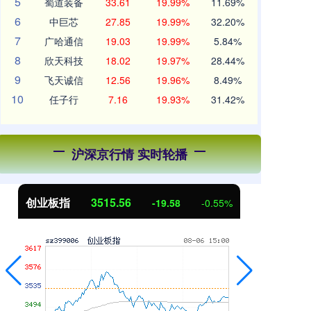
5
蜀道装备
33.61
19.99%
11.69%
6
中巨芯
27.85
19.99%
32.20%
7
广哈通信
19.03
19.99%
5.84%
8
欣天科技
18.02
19.97%
28.44%
9
飞天诚信
12.56
19.96%
8.49%
10
任子行
7.16
19.93%
31.42%
沪深京行情 实时轮播
创业板指
3515.56
基
-19.58
-0.55%