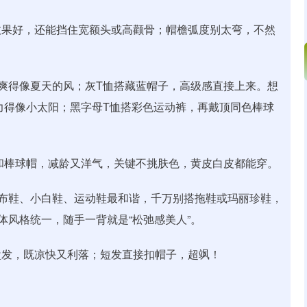
效果好，还能挡住宽额头或高颧骨；帽檐弧度别太弯，不然
爽得像夏天的风；灰T恤搭藏蓝帽子，高级感直接上来。想
活力得像小太阳；黑字母T恤搭彩色运动裤，再戴顶同色棒球
裤和棒球帽，减龄又洋气，关键不挑肤色，黄皮白皮都能穿。
布鞋、小白鞋、运动鞋最和谐，千万别搭拖鞋或玛丽珍鞋，
体风格统一，随手一背就是“松弛感美人”。
盘发，既凉快又利落；短发直接扣帽子，超飒！