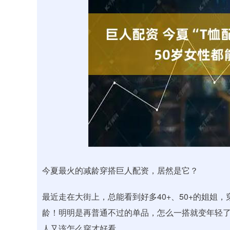
沪深300
4651.31
.08
-0.24%
-6.85
-0.
今夏最火的减龄穿搭巨人配资，居然是它？
最近走在大街上，总能看到好多40+、50+的姐姐
龄！明明是再普通不过的单品，怎么一搭就变年轻了
人又该怎么穿才好看。