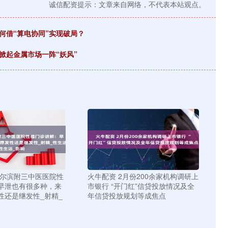
诚信配资提示：文章来自网络，不代表本站观点。
何借“算电协同”实现破局？
掀起金属市场一阵“妖风”
哈尔滨附三中医医院性
火牛配资 2月份200余家机构调研上
早泄也有很多种，来
市银行 “开门红”信贷投放情况及全
性还是继发性_射精_
年信贷投放规划等成焦点