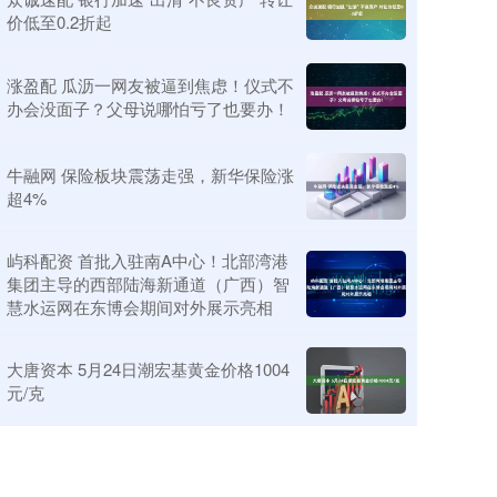
价低至0.2折起
涨盈配 瓜沥一网友被逼到焦虑！仪式不
办会没面子？父母说哪怕亏了也要办！
牛融网 保险板块震荡走强，新华保险涨
超4%
屿科配资 首批入驻南A中心！北部湾港
集团主导的西部陆海新通道（广西）智
慧水运网在东博会期间对外展示亮相
大唐资本 5月24日潮宏基黄金价格1004
元/克