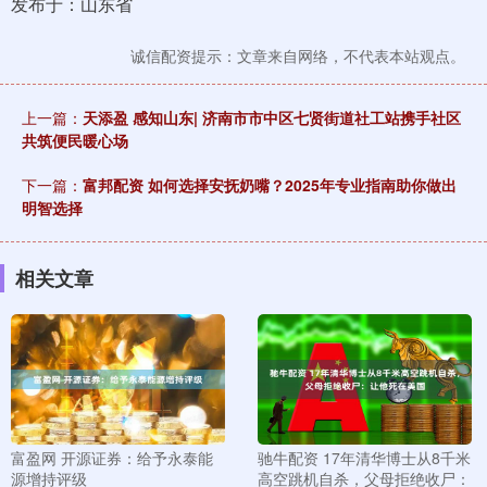
发布于：山东省
诚信配资提示：文章来自网络，不代表本站观点。
上一篇：
天添盈 感知山东| 济南市市中区七贤街道社工站携手社区
共筑便民暖心场
下一篇：
富邦配资 如何选择安抚奶嘴？2025年专业指南助你做出
明智选择
相关文章
富盈网 开源证券：给予永泰能
驰牛配资 17年清华博士从8千米
源增持评级
高空跳机自杀，父母拒绝收尸：