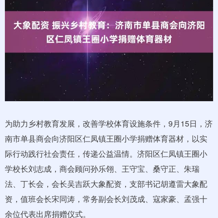
为助力乡村教育发展，改善学校体育设施条件，9月15日，济
南市单县商会向济阳区仁凤镇王圈小学捐赠体育器材，以实
际行动践行社会责任，传递公益温情。济阳区仁凤镇王圈小
学校长刘志成，商会顾问孙乐翎、王守宝、桑守正、朱瑞
法、丁长会，会长吴吉跃大象配资，支部书记胡遵雷大象配
资，值班会长宋同涛，常务副会长刘茂成、寇家豪、孟强十
余位代表出席捐赠仪式。