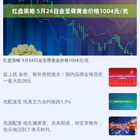
红盘策略 5月24日金至尊黄金价格1004元/克
益上线 金价、银价突然跳水！国内品牌金饰克价
一夜大跌28元
优配速至 纸浆主力合约收跌1.3%
浩源配资 他生擒黄蓉、击杀郭靖，却安享晚年，
快乐地活到了倚天时代