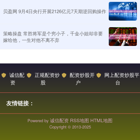
贝盈网 9月4日央行开展2126亿元7天期逆回购操作
策略操盘 常胜将军是个穷小子，千金小姐却非要
嫁给他，一生对他不离不弃
诚信配
正规配资炒
配资炒股开
网上配资炒股平
资
股
户
台
友情链接：
诚信配资
RSS地图
HTML地图
Powered by
Copyright
© 2013-2025