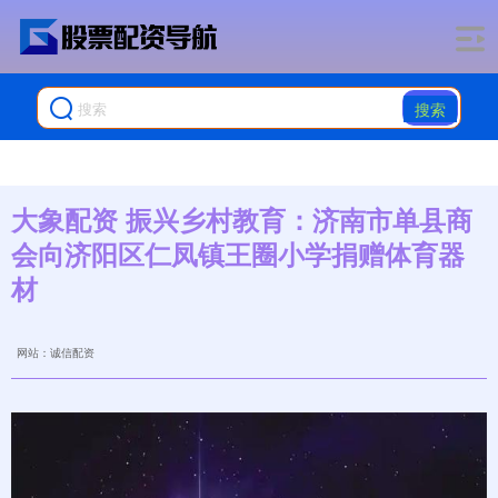
搜索
大象配资 振兴乡村教育：济南市单县商
会向济阳区仁凤镇王圈小学捐赠体育器
材
网站：诚信配资