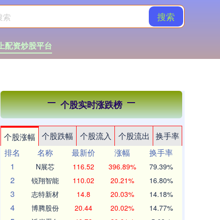
搜索
上配资炒股平台
个股实时涨跌榜
个股跌幅
个股流入
个股流出
换手率
个股涨幅
排名
名称
最新价
涨幅
换手率
1
N展芯
116.52
396.89%
79.39%
2
锐翔智能
110.02
20.21%
16.80%
3
志特新材
14.8
20.03%
14.18%
4
博腾股份
20.44
20.02%
14.77%