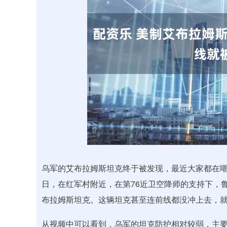
深证成指
14311.01
.68
1.02%
200.89
1
乌军的艾布拉姆斯坦克终于被发现，最近大家都在嘲
日，在红军村附近，在第76近卫空降师的支持下，鲁
布拉姆斯坦克。这辆坦克甚至连前线都没冲上去，
从视频中可以看到，乌军的坦克防护相对较弱，主要