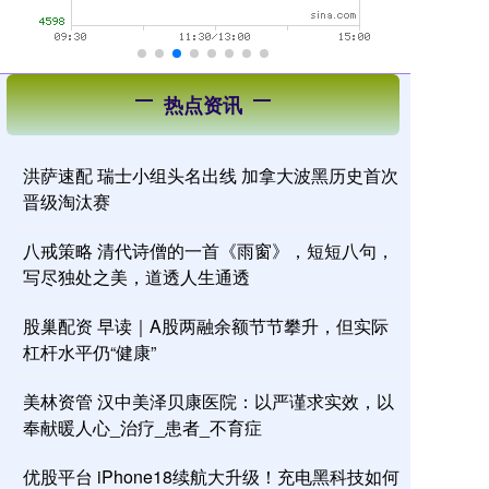
热点资讯
洪萨速配 瑞士小组头名出线 加拿大波黑历史首次
晋级淘汰赛
八戒策略 清代诗僧的一首《雨窗》，短短八句，
写尽独处之美，道透人生通透
股巢配资 早读｜A股两融余额节节攀升，但实际
杠杆水平仍“健康”
美林资管 汉中美泽贝康医院：以严谨求实效，以
奉献暖人心_治疗_患者_不育症
优股平台 iPhone18续航大升级！充电黑科技如何