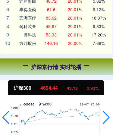
5
近岸蛋白
46.72
20.01%
5.62%
6
毕得医药
61.6
20.01%
6.12%
7
五洲医疗
83.62
20.01%
18.37%
8
耐科装备
49.67
20.01%
6.83%
9
一博科技
53.33
20.01%
17.26%
10
方邦股份
146.16
20.00%
7.68%
沪深京行情 实时轮播
北证50
1134.24
创
11.37
1.01%