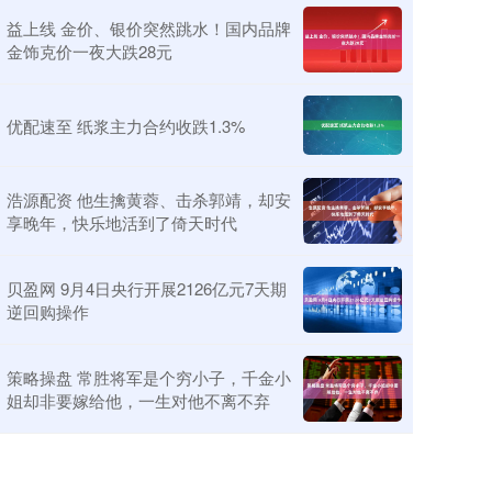
益上线 金价、银价突然跳水！国内品牌
金饰克价一夜大跌28元
优配速至 纸浆主力合约收跌1.3%
浩源配资 他生擒黄蓉、击杀郭靖，却安
享晚年，快乐地活到了倚天时代
贝盈网 9月4日央行开展2126亿元7天期
逆回购操作
策略操盘 常胜将军是个穷小子，千金小
姐却非要嫁给他，一生对他不离不弃