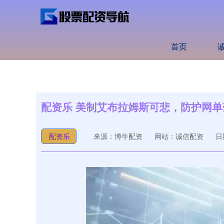
首页
配资乐 美制艾布拉姆斯可悲，防护网单
配资乐
来源：博牛配资
网站：诚信配资
日期