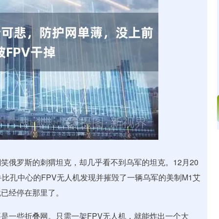
沪深300
4694.44
.42%
43.13
0.93%
笑俄罗斯的刺猬坦克，却几乎看不到乌军的坦克。12月20
比孔中心的FPV无人机发现并摧毁了一辆乌军的美制M1艾
就已经停在那里了。
是一些折叠网。只需一架FPV无人机，就能炸出一个大