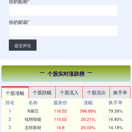
你的昵称
*
你的邮箱
*
提交评论
个股实时涨跌榜
个股跌幅
个股流入
个股流出
换手率
个股涨幅
排名
名称
最新价
涨幅
换手率
1
N展芯
116.52
396.89%
79.39%
2
锐翔智能
110.02
20.21%
16.80%
3
志特新材
14.8
20.03%
14.18%