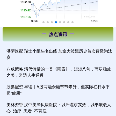
热点资讯
洪萨速配 瑞士小组头名出线 加拿大波黑历史首次晋级淘汰
赛
八戒策略 清代诗僧的一首《雨窗》，短短八句，写尽独处
之美，道透人生通透
股巢配资 早读｜A股两融余额节节攀升，但实际杠杆水平
仍“健康”
美林资管 汉中美泽贝康医院：以严谨求实效，以奉献暖人
心_治疗_患者_不育症