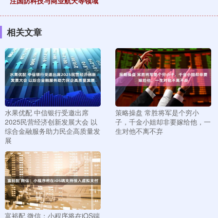
注国防科技与商业航天等领域
相关文章
水果优配 中信银行受邀出席
策略操盘 常胜将军是个穷小
2025民营经济创新发展大会 以
子，千金小姐却非要嫁给他，一
综合金融服务助力民企高质量发
生对他不离不弃
展
富裕配 微信：小程序将在iOS端