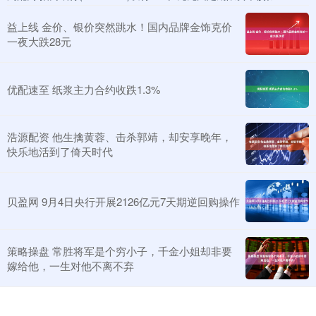
益上线 金价、银价突然跳水！国内品牌金饰克价
一夜大跌28元
优配速至 纸浆主力合约收跌1.3%
浩源配资 他生擒黄蓉、击杀郭靖，却安享晚年，
快乐地活到了倚天时代
贝盈网 9月4日央行开展2126亿元7天期逆回购操作
策略操盘 常胜将军是个穷小子，千金小姐却非要
嫁给他，一生对他不离不弃