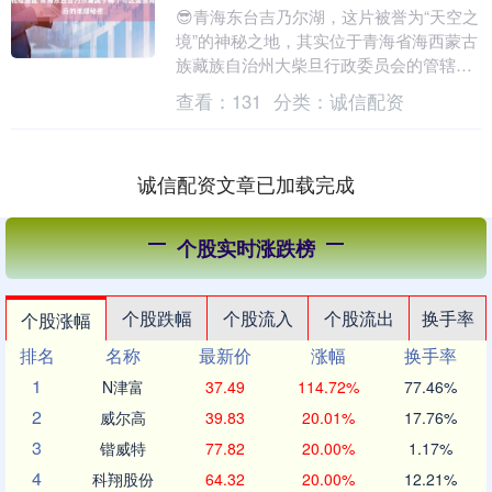
😎青海东台吉乃尔湖，这片被誉为“天空之
境”的神秘之地，其实位于青海省海西蒙古
族藏族自治州大柴旦行政委员会的管辖范
围内。 😉这片湖泊以其绝美的景色吸引着
查看：
131
分类：
诚信配资
无数游客，....
诚信配资文章已加载完成
个股实时涨跌榜
个股跌幅
个股流入
个股流出
换手率
个股涨幅
排名
名称
最新价
涨幅
换手率
1
N津富
37.49
114.72%
77.46%
2
威尔高
39.83
20.01%
17.76%
3
锴威特
77.82
20.00%
1.17%
4
科翔股份
64.32
20.00%
12.21%