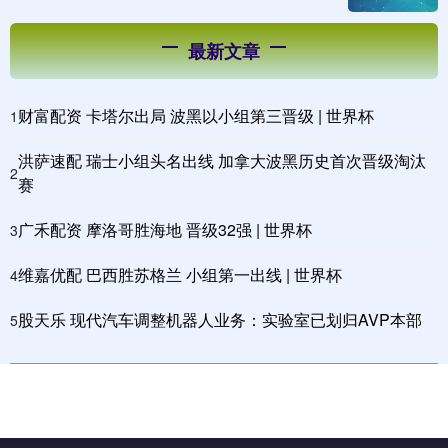
最新文章
财富配资 卡塔尔出局 波黑以小组第三晋级 | 世界杯
1
洪萨速配 瑞士小组头名出线 加拿大波黑历史首次晋级淘汰
2
赛
广禾配资 摩洛哥胜海地 晋级32强 | 世界杯
3
维嘉优配 巴西胜苏格兰 小组第一出线 | 世界杯
4
股天乐 现代汽车调整机器人业务：实验室已划归AVP本部
5