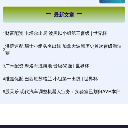
最新文章
财富配资 卡塔尔出局 波黑以小组第三晋级 | 世界杯
1
洪萨速配 瑞士小组头名出线 加拿大波黑历史首次晋级淘汰
2
赛
广禾配资 摩洛哥胜海地 晋级32强 | 世界杯
3
维嘉优配 巴西胜苏格兰 小组第一出线 | 世界杯
4
股天乐 现代汽车调整机器人业务：实验室已划归AVP本部
5