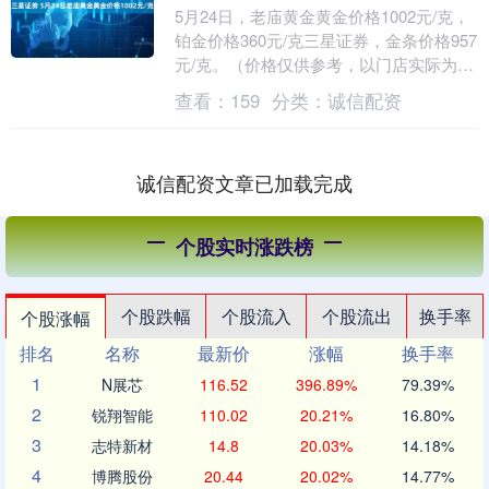
5月24日，老庙黄金黄金价格1002元/克，
铂金价格360元/克三星证券，金条价格957
元/克。（价格仅供参考，以门店实际为
准）同日上海黄金交易所现货黄金AU9....
查看：
159
分类：
诚信配资
诚信配资文章已加载完成
个股实时涨跌榜
个股跌幅
个股流入
个股流出
换手率
个股涨幅
排名
名称
最新价
涨幅
换手率
1
N展芯
116.52
396.89%
79.39%
2
锐翔智能
110.02
20.21%
16.80%
3
志特新材
14.8
20.03%
14.18%
4
博腾股份
20.44
20.02%
14.77%