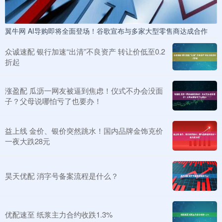
翼牛网 AI导购即将全面登场！谷歌宣布与多家大型零售商达成合作
众诚速配 银行加速“出清”不良资产 转让价低至0.2
折起
涨盈配 瓜沥一网友被逼到焦虑！仪式不办会没面
子？父母说哪怕亏了也要办！
益上线 金价、银价突然跳水！国内品牌金饰克价
一夜大跌28元
昊天优配 消字号备案流程是什么？
优配速至 纸浆主力合约收跌1.3%