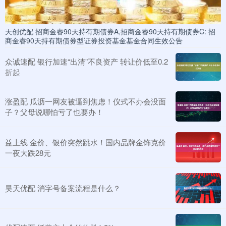
天创优配 招商金睿90天持有期债券A,招商金睿90天持有期债券C: 招
商金睿90天持有期债券型证券投资基金基金合同生效公告
众诚速配 银行加速“出清”不良资产 转让价低至0.2
折起
涨盈配 瓜沥一网友被逼到焦虑！仪式不办会没面
子？父母说哪怕亏了也要办！
益上线 金价、银价突然跳水！国内品牌金饰克价
一夜大跌28元
昊天优配 消字号备案流程是什么？