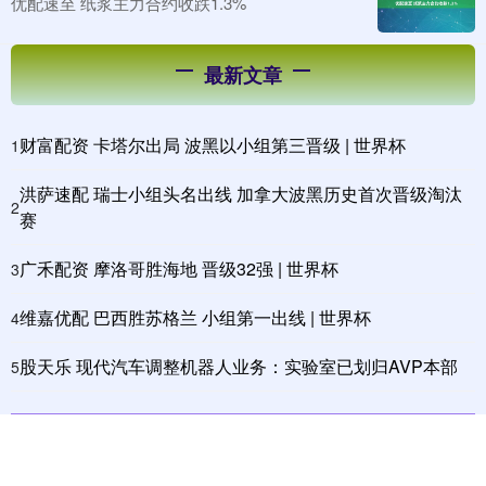
优配速至 纸浆主力合约收跌1.3%
最新文章
财富配资 卡塔尔出局 波黑以小组第三晋级 | 世界杯
1
洪萨速配 瑞士小组头名出线 加拿大波黑历史首次晋级淘汰
2
赛
广禾配资 摩洛哥胜海地 晋级32强 | 世界杯
3
维嘉优配 巴西胜苏格兰 小组第一出线 | 世界杯
4
股天乐 现代汽车调整机器人业务：实验室已划归AVP本部
5