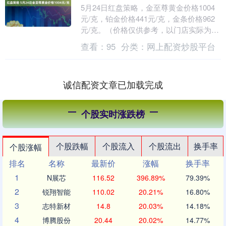
5月24日红盘策略，金至尊黄金价格1004
元/克，铂金价格441元/克，金条价格962
元/克。（价格仅供参考，以门店实际为
准）同日上海黄金交易所现货黄金AU99....
查看：
95
分类：
网上配资炒股平台
诚信配资文章已加载完成
个股实时涨跌榜
个股跌幅
个股流入
个股流出
换手率
个股涨幅
排名
名称
最新价
涨幅
换手率
1
N展芯
116.52
396.89%
79.39%
2
锐翔智能
110.02
20.21%
16.80%
3
志特新材
14.8
20.03%
14.18%
4
博腾股份
20.44
20.02%
14.77%