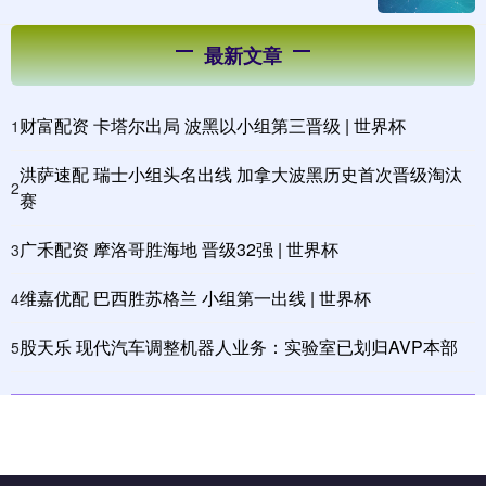
最新文章
财富配资 卡塔尔出局 波黑以小组第三晋级 | 世界杯
1
洪萨速配 瑞士小组头名出线 加拿大波黑历史首次晋级淘汰
2
赛
广禾配资 摩洛哥胜海地 晋级32强 | 世界杯
3
维嘉优配 巴西胜苏格兰 小组第一出线 | 世界杯
4
股天乐 现代汽车调整机器人业务：实验室已划归AVP本部
5