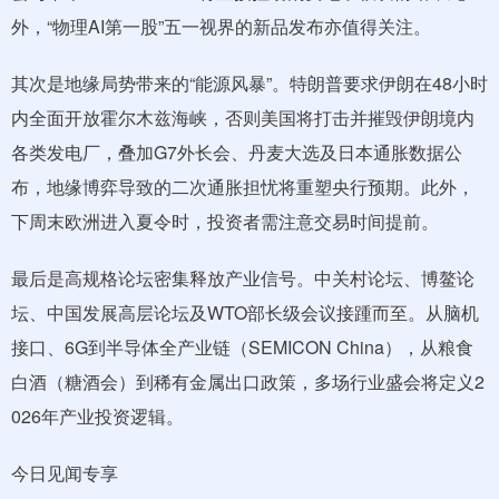
外，“物理AI第一股”五一视界的新品发布亦值得关注。
其次是地缘局势带来的“能源风暴”。特朗普要求伊朗在48小时
内全面开放霍尔木兹海峡，否则美国将打击并摧毁伊朗境内
各类发电厂，叠加G7外长会、丹麦大选及日本通胀数据公
布，地缘博弈导致的二次通胀担忧将重塑央行预期。此外，
下周末欧洲进入夏令时，投资者需注意交易时间提前。
最后是高规格论坛密集释放产业信号。中关村论坛、博鳌论
坛、中国发展高层论坛及WTO部长级会议接踵而至。从脑机
接口、6G到半导体全产业链（SEMICON China），从粮食
白酒（糖酒会）到稀有金属出口政策，多场行业盛会将定义2
026年产业投资逻辑。
今日见闻专享