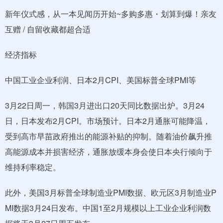
新年仪式感，从一本见闻历开始~多购多惠・划算到爆！亲友
互赠 / 自留收藏都超合适
经济指标
中国工业企业利润、日本2月CPI、美国标普全球PMI等
3月22日周一，韩国3月进出口20天同比数据出炉。3月24
日，日本发布2月CPI。市场预计。日本2月通胀可能降温，
受到高市早苗政府推出的能源补贴的抑制。随着油价飙升推
高能源成本并损害经济，通胀放缓本身会使日本央行倾向于
维持利率稳定。
此外，美国3月标普全球制造业PMI数据、欧元区3月制造业P
MI数据3月24日发布。中国1至2月规模以上工业企业利润数