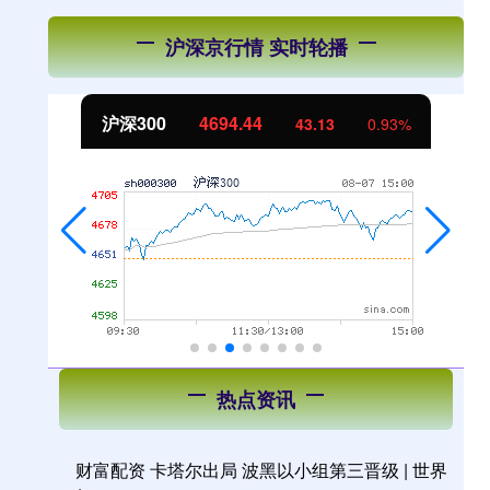
沪深京行情 实时轮播
北证50
1134.24
%
11.37
1.01%
热点资讯
财富配资 卡塔尔出局 波黑以小组第三晋级 | 世界