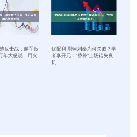
对越反击战，越军做
优配利 荆轲刺秦为何失败？学
万年大怒说：用火
者李开元：“替补”上场错失良
机