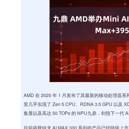
沪深300
4694.44
0.89
1.42%
43.13
0.9
AMD 在 2025 年 1 月发布了其最新的移动处理器系
里几乎实现了 Zen 5 CPU、RDNA 3.5 GPU 以及 X
集显以及高达 50 TOPs 的 NPU九鼎，剑指下一代 AI
目前搭载锐龙 AI MAX 300 系列的产品已经陆续上市，而