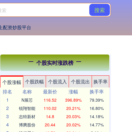
搜索
上配资炒股平台
个股实时涨跌榜
个股跌幅
个股流入
个股流出
换手率
个股涨幅
排名
名称
最新价
涨幅
换手率
1
N展芯
116.52
396.89%
79.39%
2
锐翔智能
110.02
20.21%
16.80%
3
志特新材
14.8
20.03%
14.18%
4
博腾股份
20.44
20.02%
14.77%