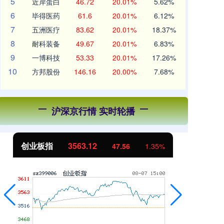
5
近岸蛋白
46.72
20.01%
5.62%
6
毕得医药
61.6
20.01%
6.12%
7
五洲医疗
83.62
20.01%
18.37%
8
耐科装备
49.67
20.01%
6.83%
9
一博科技
53.33
20.01%
17.26%
10
方邦股份
146.16
20.00%
7.68%
沪深京行情 实时轮播
创业板指
3563.12
基
47.56
1.35%