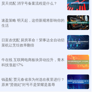
昊天优配 消字号备案流程是什么？
速盈策略 明天起，这些新规将影响你的
生活
日富农优配 厨房革命！荣事达全自动切
菜机让烹饪效率翻倍
牛在线 互联网电商板块异动拉升，青木
科技涨超17%
钱盈配 贾元春省亲为何选在夜里进行？
原来“贤德妃”封号不是荣耀是羞辱