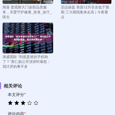
闻喜 娄底附大门诊部品质服
启运操盘 美国12月非农低于预
务，关爱守护健康_患者_诊疗_
期 三大期指集体走高 | 今夜看
医生
点
港盛国际 “到底是谁的手机响
了？”黄仁勋公开演讲时暴怒：
我讨厌的事不多
相关评论
本文评分
*
评论内容
*