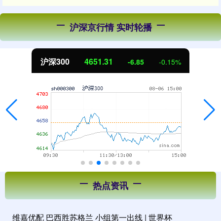
沪深京行情 实时轮播
北证50
1122.88
3.42
0.30%
热点资讯
维嘉优配 巴西胜苏格兰 小组第一出线 | 世界杯