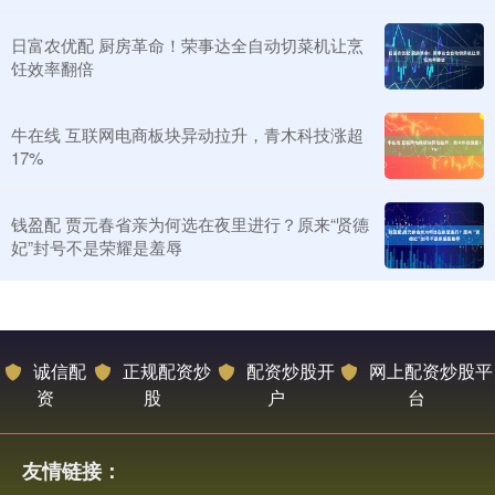
日富农优配 厨房革命！荣事达全自动切菜机让烹
饪效率翻倍
牛在线 互联网电商板块异动拉升，青木科技涨超
17%
钱盈配 贾元春省亲为何选在夜里进行？原来“贤德
妃”封号不是荣耀是羞辱
诚信配
正规配资炒
配资炒股开
网上配资炒股平
资
股
户
台
友情链接：